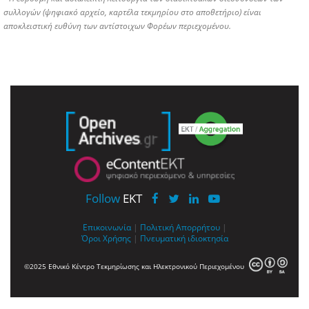
συλλογών (ψηφιακό αρχείο, καρτέλα τεκμηρίου στο αποθετήριο) είναι
αποκλειστική ευθύνη των αντίστοιχων Φορέων περιεχομένου.
Follow
EKT
Επικοινωνία
|
Πολιτική Απορρήτου
|
Όροι Χρήσης
|
Πνευματική ιδιοκτησία
©2025 Εθνικό Κέντρο Τεκμηρίωσης και Ηλεκτρονικού Περιεχομένου