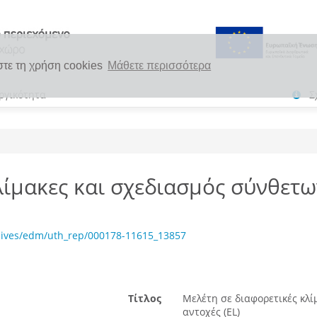
στε τη χρήση cookies
Μάθετε περισσότερα
ργικότητα
Σ
λίμακες και σχεδιασμός σύνθετω
hives/edm/uth_rep/000178-11615_13857
Τίτλος
Μελέτη σε διαφορετικές κλί
αντοχές (EL)