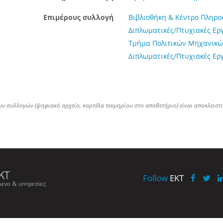
Επιμέρους συλλογή
Βιβλιοθήκη & Κέντρο Πληρ
Διπλωματικές/Πτυχιακές Ερ
Τμήμα Πολιτικών Μηχανικώ
Διπλωματικές/Πτυχιακές Ερ
ων συλλογών (ψηφιακό αρχείο, καρτέλα τεκμηρίου στο αποθετήριο) είναι αποκλειστ
Follow
EKT