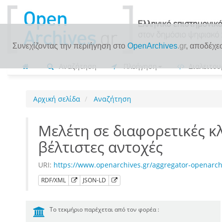
Συνεχίζοντας την περιήγηση στο
OpenArchives
.gr
, αποδέχε
Αναζήτηση
Πλοήγηση
Διαλειτου
Αρχική σελίδα
Αναζήτηση
Μελέτη σε διαφορετικές κ
βέλτιστες αντοχές
URI:
https://www.openarchives.gr/aggregator-openarc
RDF/XML
JSON-LD
Το τεκμήριο παρέχεται από τον φορέα :