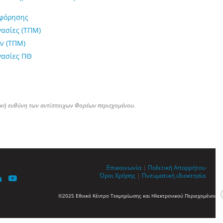
οφόρησης
γασίες (ΤΠΜ)
ν (ΤΠΜ)
γασίες ΠΘ
ική ευθύνη των αντίστοιχων Φορέων περιεχομένου.
Επικοινωνία
|
Πολιτική Απορρήτου
Όροι Χρήσης
|
Πνευματική ιδιοκτησία
©2025 Εθνικό Κέντρο Τεκμηρίωσης και Ηλεκτρονικού Περιεχομένου