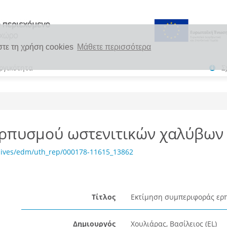
στε τη χρήση cookies
Μάθετε περισσότερα
ργικότητα
Σ
ερπυσμού ωστενιτικών χαλύβων
hives/edm/uth_rep/000178-11615_13862
Τίτλος
Εκτίμηση συμπεριφοράς ερπ
Δημιουργός
Χουλιάρας, Βασίλειος (EL)