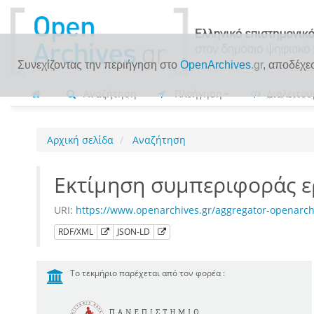
Συνεχίζοντας την περιήγηση στο
OpenArchives
.gr
, αποδέχε
Αναζήτηση
Πλοήγηση
Διαλειτου
Αρχική σελίδα
Αναζήτηση
Εκτίμηση συμπεριφοράς 
URI:
https://www.openarchives.gr/aggregator-openarc
RDF/XML
JSON-LD
Το τεκμήριο παρέχεται από τον φορέα :