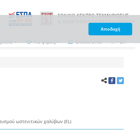
Αποδοχή
χετικά
Για φορείς
Επικοινωνία
ΕΛ
•
EN
υσμού ωστενιτικών χαλύβων (EL)