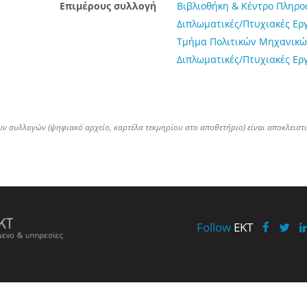
Επιμέρους συλλογή
Βιβλιοθήκη & Κέντρο Πληρ
Διπλωματικές/Πτυχιακές Ερ
Τμήμα Πολιτικών Μηχανικώ
Διπλωματικές/Πτυχιακές Ερ
ων συλλογών (ψηφιακό αρχείο, καρτέλα τεκμηρίου στο αποθετήριο) είναι αποκλειστ
Follow
EKT