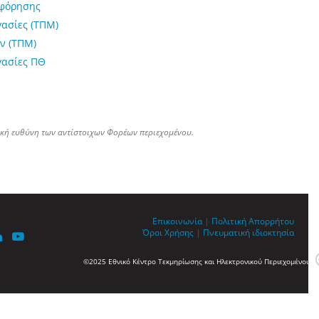
οφόρησης
γασίες (ΤΠΜ)
ν (ΤΠΜ)
γασίες ΠΘ
ική ευθύνη των αντίστοιχων Φορέων περιεχομένου.
Επικοινωνία
|
Πολιτική Απορρήτου
Όροι Χρήσης
|
Πνευματική ιδιοκτησία
©2025 Εθνικό Κέντρο Τεκμηρίωσης και Ηλεκτρονικού Περιεχομένου