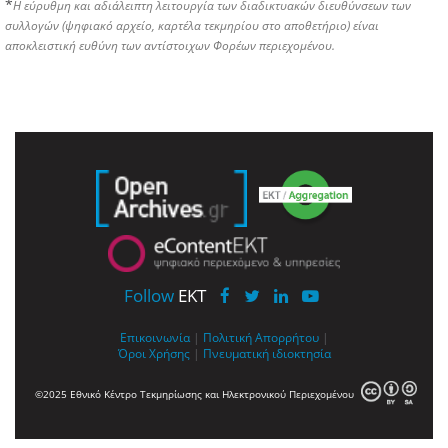
*
Η εύρυθμη και αδιάλειπτη λειτουργία των διαδικτυακών διευθύνσεων των
συλλογών (ψηφιακό αρχείο, καρτέλα τεκμηρίου στο αποθετήριο) είναι
αποκλειστική ευθύνη των αντίστοιχων Φορέων περιεχομένου.
Follow
EKT
Επικοινωνία
|
Πολιτική Απορρήτου
|
Όροι Χρήσης
|
Πνευματική ιδιοκτησία
©2025 Εθνικό Κέντρο Τεκμηρίωσης και Ηλεκτρονικού Περιεχομένου