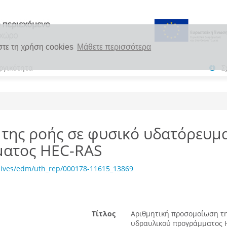
στε τη χρήση cookies
Μάθετε περισσότερα
ργικότητα
Σ
της ροής σε φυσικό υδατόρευμα
ματος HEC-RAS
hives/edm/uth_rep/000178-11615_13869
Τίτλος
Αριθμητική προσομοίωση τη
υδραυλικού προγράμματος H