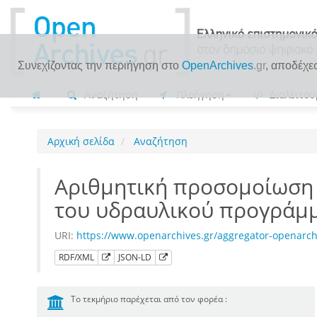
Συνεχίζοντας την περιήγηση στο
OpenArchives
.gr
, αποδέχε
Αναζήτηση
Πλοήγηση
Διαλειτου
Αρχική σελίδα
Αναζήτηση
Αριθμητική προσομοίωση 
του υδραυλικού προγράμ
URI:
https://www.openarchives.gr/aggregator-openarc
RDF/XML
JSON-LD
Το τεκμήριο παρέχεται από τον φορέα :