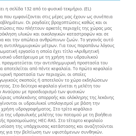
ι η σελίδα 132 από το φυσικό τεκμήριο. (EL)
α που εμφανίζονται στις μέρες μας έχουν ως συνέπεια
οβλημάτων. Οι ραγδαίες βροχοπτώσεις καθώς και οι
τώσεις που πλήττουν αρκετές περιοχές της χώρας μας
ρόκληση υλικών και οικολογικών καταστροφών και σε
μα και την απώλεια ανθρώπινων ζωών. Το γεγονός αυτό
η αντιπλημμυρικών μέτρων. Για τους παραπάνω λόγους
ματική εργασία η οποία έχει τίτλο «Αριθμητική
υσικό υδατόρευμα με τη χρήση του υδραυλικού
 πραγματεύεται την αντιπλημμυρική προστασία του
α αποτελείται από πέντε κεφαλαία. Το πρώτο κεφαλαίο
υρική προστασία των περιοχών, οι οποίες
γωγικούς σκοπούς ή αποτελούν το χώρο εκδηλώσεων
τας. Στο δεύτερο κεφαλαίο γίνεται η μελέτη του
υ Αναύρου με προσδιορισμό των φυσικών
κύριας υπολεκάνης απορροής και ολόκληρης της λεκάνης
γίνονται οι υδραυλικοί υπολογισμοί με βάση την
η χρήση υδρογραφήματος. Στο τρίτο κεφάλαιο
ία της υδραυλικής μελέτης του ποταμού με τη βοήθεια
ής προσομοίωσης HEC-RAS. Στο τέταρτο κεφαλαίο
ουσίαση της υπάρχουσας κατάστασης και αναζητούνται
ης για την βελτίωση των υφιστάμενων συνθηκών.