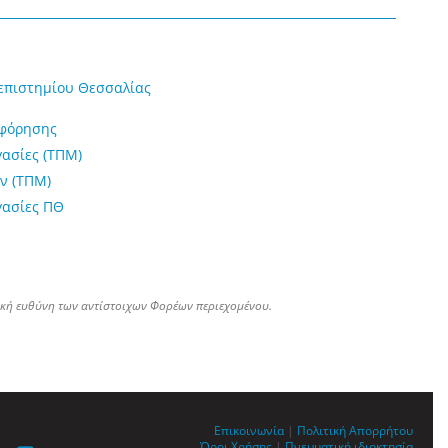
επιστημίου Θεσσαλίας
οφόρησης
γασίες (ΤΠΜ)
ν (ΤΠΜ)
γασίες ΠΘ
ική ευθύνη των αντίστοιχων Φορέων περιεχομένου.
Επικοινωνία
|
Πολιτική Απορρήτου
Όροι Χρήσης
|
Πνευματική ιδιοκτησία