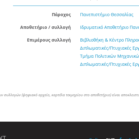
Πάροχος
Πανεπιστήμιο Θεσσαλίας
Αποθετήριο / συλλογή
Ιδρυματικό Αποθετήριο Παν
Επιμέρους συλλογή
Βιβλιοθήκη & Κέντρο Πληρ
Διπλωματικές/Πτυχιακές Ερ
Τμήμα Πολιτικών Μηχανικώ
Διπλωματικές/Πτυχιακές Ερ
ων συλλογών (ψηφιακό αρχείο, καρτέλα τεκμηρίου στο αποθετήριο) είναι αποκλειστ