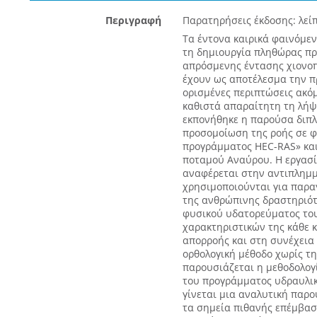
Περιγραφή
Παρατηρήσεις έκδοσης: λείπε
Τα έντονα καιρικά φαινόμεν
τη δημιουργία πληθώρας πρ
απρόσμενης έντασης χιονοπ
έχουν ως αποτέλεσμα την π
ορισμένες περιπτώσεις ακό
καθιστά απαραίτητη τη λήψ
εκπονήθηκε η παρούσα διπλω
προσομοίωση της ροής σε φ
προγράμματος HEC-RAS» και
ποταμού Αναύρου. Η εργασί
αναφέρεται στην αντιπλημμ
χρησιμοποιούνται για παρα
της ανθρώπινης δραστηριότη
φυσικού υδατορεύματος το
χαρακτηριστικών της κάθε 
απορροής και στη συνέχεια 
ορθολογική μέθοδο χωρίς τ
παρουσιάζεται η μεθοδολογ
του προγράμματος υδραυλικ
γίνεται μια αναλυτική παρ
τα σημεία πιθανής επέμβασ