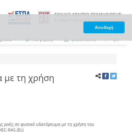
Αποδοχή
χετικά
Για φορείς
Επικοινωνία
ΕΛ
•
EN
 με τη χρήση
ς ροής σε φυσικό υδατόρευμα με τη χρήση του
EC-RAS (EL)