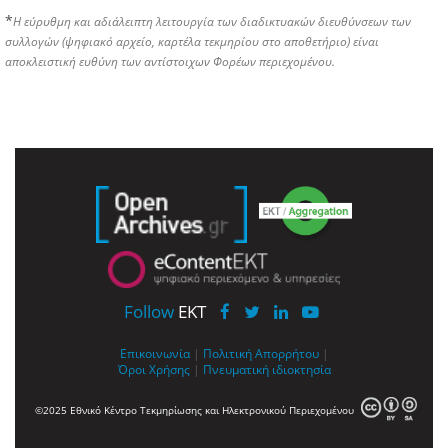
*
Η εύρυθμη και αδιάλειπτη λειτουργία των διαδικτυακών διευθύνσεων των
συλλογών (ψηφιακό αρχείο, καρτέλα τεκμηρίου στο αποθετήριο) είναι
αποκλειστική ευθύνη των αντίστοιχων Φορέων περιεχομένου.
Follow
EKT
Επικοινωνία
|
Πολιτική Απορρήτου
|
Όροι Χρήσης
|
Πνευματική ιδιοκτησία
©2025 Εθνικό Κέντρο Τεκμηρίωσης και Ηλεκτρονικού Περιεχομένου