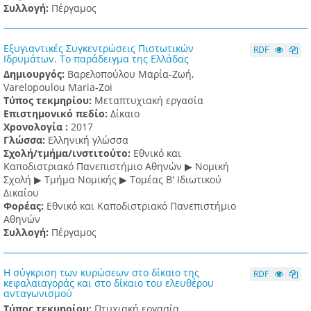
Συλλογή:
Πέργαμος
Εξυγιαντικές Συγκεντρώσεις Πιστωτικών
RDF
Ιδρυμάτων. Το παράδειγμα της Ελλάδας
Δημιουργός:
Βαρελοπούλου Μαρία-Ζωή,
Varelopoulou Maria-Zoi
Τύπος τεκμηρίου:
Μεταπτυχιακή εργασία
Επιστημονικό πεδίο:
Δίκαιο
Χρονολογία :
2017
Γλώσσα:
Ελληνική γλώσσα
Σχολή/τμήμα/ινστιτούτο:
Εθνικό και
Καποδιστριακό Πανεπιστήμιο Αθηνών ▶ Νομική
Σχολή ▶ Τμήμα Νομικής ▶ Τομέας Β' Ιδιωτικού
Δικαίου
Φορέας:
Εθνικό και Καποδιστριακό Πανεπιστήμιο
Αθηνών
Συλλογή:
Πέργαμος
Η σύγκριση των κυρώσεων στο δίκαιο της
RDF
κεφαλαιαγοράς και στο δίκαιο του ελευθέρου
ανταγωνισμού
Τύπος τεκμηρίου:
Πτυχιακή εργασία