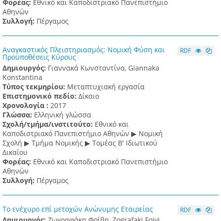
Φορέας:
Εθνικό και Καποδιστριακό Πανεπιστήμιο
Αθηνών
Συλλογή:
Πέργαμος
Αναγκαστικός Πλειστηριασμός: Νομική Φύση και
RDF
Προϋποθέσεις Κύρους
Δημιουργός:
Γιαννακά Κωνσταντίνα, Giannaka
Konstantina
Τύπος τεκμηρίου:
Μεταπτυχιακή εργασία
Επιστημονικό πεδίο:
Δίκαιο
Χρονολογία :
2017
Γλώσσα:
Ελληνική γλώσσα
Σχολή/τμήμα/ινστιτούτο:
Εθνικό και
Καποδιστριακό Πανεπιστήμιο Αθηνών ▶ Νομική
Σχολή ▶ Τμήμα Νομικής ▶ Τομέας Β' Ιδιωτικού
Δικαίου
Φορέας:
Εθνικό και Καποδιστριακό Πανεπιστήμιο
Αθηνών
Συλλογή:
Πέργαμος
Το ενέχυρο επί μετοχών Ανώνυμης Εταιρείας
RDF
Δημιουργός:
Ζωγραφάκη Φοίβη, Zografaki Foivi