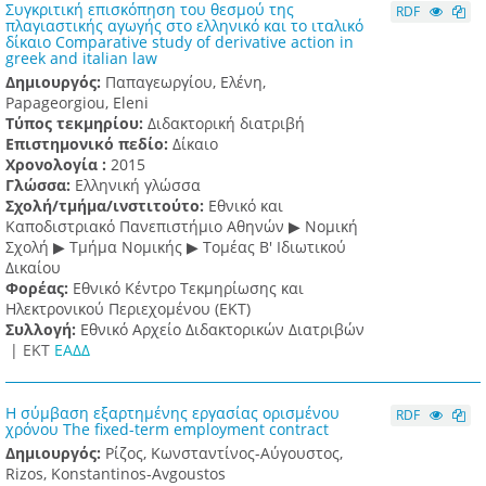
Συγκριτική επισκόπηση του θεσμού της
RDF
πλαγιαστικής αγωγής στο ελληνικό και το ιταλικό
δίκαιο Comparative study of derivative action in
greek and italian law
Δημιουργός:
Παπαγεωργίου, Ελένη,
Papageorgiou, Eleni
Τύπος τεκμηρίου:
Διδακτορική διατριβή
Επιστημονικό πεδίο:
Δίκαιο
Χρονολογία :
2015
Γλώσσα:
Ελληνική γλώσσα
Σχολή/τμήμα/ινστιτούτο:
Εθνικό και
Καποδιστριακό Πανεπιστήμιο Αθηνών ▶ Νομική
Σχολή ▶ Τμήμα Νομικής ▶ Τομέας Β' Ιδιωτικού
Δικαίου
Φορέας:
Εθνικό Κέντρο Τεκμηρίωσης και
Ηλεκτρονικού Περιεχομένου (ΕΚΤ)
Συλλογή:
Εθνικό Αρχείο Διδακτορικών Διατριβών
|
ΕΚΤ
ΕΑΔΔ
Η σύμβαση εξαρτημένης εργασίας ορισμένου
RDF
χρόνου The fixed-term employment contract
Δημιουργός:
Ρίζος, Κωνσταντίνος-Αύγουστος,
Rizos, Konstantinos-Avgoustos