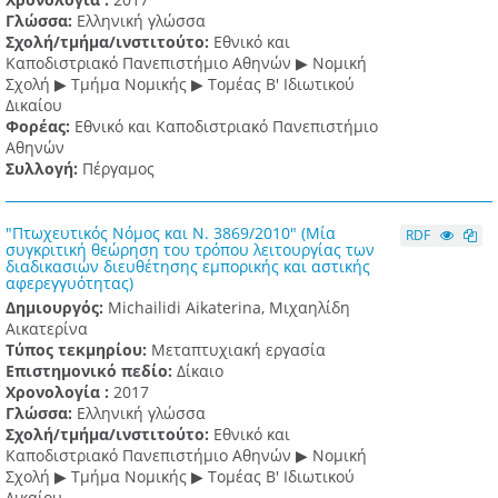
Γλώσσα:
Ελληνική γλώσσα
Σχολή/τμήμα/ινστιτούτο:
Εθνικό και
Καποδιστριακό Πανεπιστήμιο Αθηνών ▶ Νομική
Σχολή ▶ Τμήμα Νομικής ▶ Τομέας Β' Ιδιωτικού
Δικαίου
Φορέας:
Εθνικό και Καποδιστριακό Πανεπιστήμιο
Αθηνών
Συλλογή:
Πέργαμος
"Πτωχευτικός Νόμος και Ν. 3869/2010" (Μία
RDF
συγκριτική θεώρηση του τρόπου λειτουργίας των
διαδικασιών διευθέτησης εμπορικής και αστικής
αφερεγγυότητας)
Δημιουργός:
Michailidi Aikaterina, Μιχαηλίδη
Αικατερίνα
Τύπος τεκμηρίου:
Μεταπτυχιακή εργασία
Επιστημονικό πεδίο:
Δίκαιο
Χρονολογία :
2017
Γλώσσα:
Ελληνική γλώσσα
Σχολή/τμήμα/ινστιτούτο:
Εθνικό και
Καποδιστριακό Πανεπιστήμιο Αθηνών ▶ Νομική
Σχολή ▶ Τμήμα Νομικής ▶ Τομέας Β' Ιδιωτικού
Δικαίου