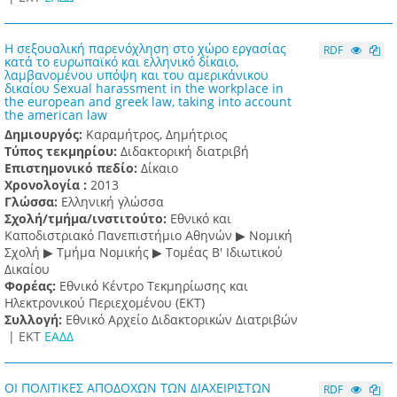
Η σεξουαλική παρενόχληση στο χώρο εργασίας
RDF
κατά το ευρωπαϊκό και ελληνικό δίκαιο,
λαμβανομένου υπόψη και του αμερικάνικου
δικαίου Sexual harassment in the workplace in
the european and greek law, taking into account
the american law
Δημιουργός:
Καραμήτρος, Δημήτριος
Τύπος τεκμηρίου:
Διδακτορική διατριβή
Επιστημονικό πεδίο:
Δίκαιο
Χρονολογία :
2013
Γλώσσα:
Ελληνική γλώσσα
Σχολή/τμήμα/ινστιτούτο:
Εθνικό και
Καποδιστριακό Πανεπιστήμιο Αθηνών ▶ Νομική
Σχολή ▶ Τμήμα Νομικής ▶ Τομέας Β' Ιδιωτικού
Δικαίου
Φορέας:
Εθνικό Κέντρο Τεκμηρίωσης και
Ηλεκτρονικού Περιεχομένου (ΕΚΤ)
Συλλογή:
Εθνικό Αρχείο Διδακτορικών Διατριβών
|
ΕΚΤ
ΕΑΔΔ
ΟΙ ΠΟΛΙΤΙΚΕΣ ΑΠΟΔΟΧΩΝ ΤΩΝ ΔΙΑΧΕΙΡΙΣΤΩΝ
RDF