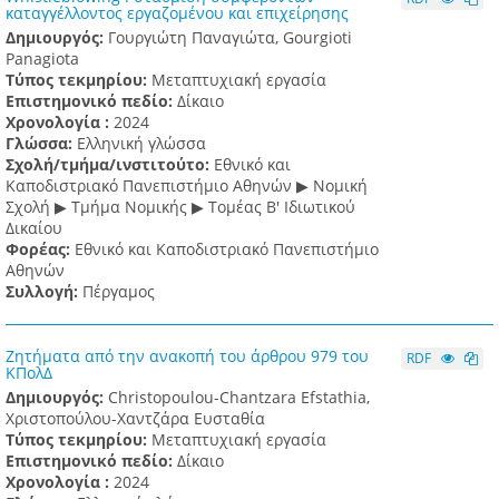
καταγγέλλοντος εργαζομένου και επιχείρησης
Δημιουργός:
Γουργιώτη Παναγιώτα, Gourgioti
Panagiota
Τύπος τεκμηρίου:
Μεταπτυχιακή εργασία
Επιστημονικό πεδίο:
Δίκαιο
Χρονολογία :
2024
Γλώσσα:
Ελληνική γλώσσα
Σχολή/τμήμα/ινστιτούτο:
Εθνικό και
Καποδιστριακό Πανεπιστήμιο Αθηνών ▶ Νομική
Σχολή ▶ Τμήμα Νομικής ▶ Τομέας Β' Ιδιωτικού
Δικαίου
Φορέας:
Εθνικό και Καποδιστριακό Πανεπιστήμιο
Αθηνών
Συλλογή:
Πέργαμος
Ζητήματα από την ανακοπή του άρθρου 979 του
RDF
ΚΠολΔ
Δημιουργός:
Christopoulou-Chantzara Efstathia,
Χριστοπούλου-Χαντζάρα Ευσταθία
Τύπος τεκμηρίου:
Μεταπτυχιακή εργασία
Επιστημονικό πεδίο:
Δίκαιο
Χρονολογία :
2024