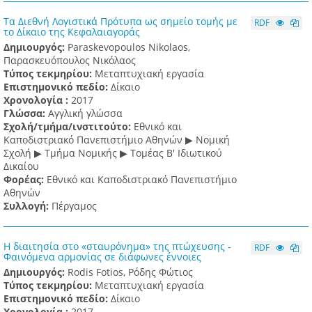
Τα Διεθνή Λογιστικά Πρότυπα ως σημείο τομής με
RDF
το Δίκαιο της Κεφαλαιαγοράς
Δημιουργός:
Paraskevopoulos Nikolaos,
Παρασκευόπουλος Νικόλαος
Τύπος τεκμηρίου:
Μεταπτυχιακή εργασία
Επιστημονικό πεδίο:
Δίκαιο
Χρονολογία :
2017
Γλώσσα:
Αγγλική γλώσσα
Σχολή/τμήμα/ινστιτούτο:
Εθνικό και
Καποδιστριακό Πανεπιστήμιο Αθηνών ▶ Νομική
Σχολή ▶ Τμήμα Νομικής ▶ Τομέας Β' Ιδιωτικού
Δικαίου
Φορέας:
Εθνικό και Καποδιστριακό Πανεπιστήμιο
Αθηνών
Συλλογή:
Πέργαμος
Η διαιτησία στο «σταυρόνημα» της πτώχευσης -
RDF
Φαινόμενα αρμονίας σε διάφωνες έννοιες
Δημιουργός:
Rodis Fotios, Ρόδης Φώτιος
Τύπος τεκμηρίου:
Μεταπτυχιακή εργασία
Επιστημονικό πεδίο:
Δίκαιο
Χρονολογία :
2017