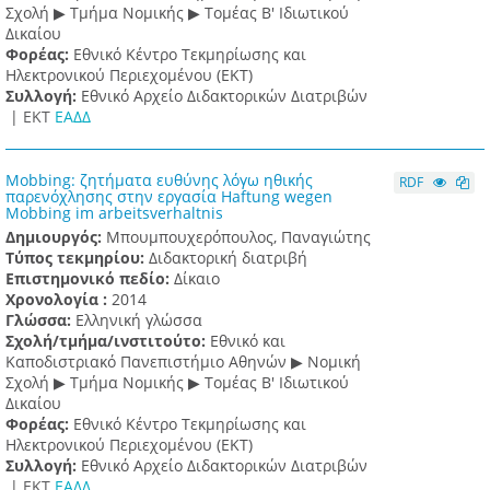
Σχολή ▶ Τμήμα Νομικής ▶ Τομέας Β' Ιδιωτικού
Δικαίου
Φορέας:
Εθνικό Κέντρο Τεκμηρίωσης και
Ηλεκτρονικού Περιεχομένου (ΕΚΤ)
Συλλογή:
Εθνικό Αρχείο Διδακτορικών Διατριβών
|
ΕΚΤ
ΕΑΔΔ
Mobbing: ζητήματα ευθύνης λόγω ηθικής
RDF
παρενόχλησης στην εργασία Haftung wegen
Mobbing im arbeitsverhaltnis
Δημιουργός:
Μπουμπουχερόπουλος, Παναγιώτης
Τύπος τεκμηρίου:
Διδακτορική διατριβή
Επιστημονικό πεδίο:
Δίκαιο
Χρονολογία :
2014
Γλώσσα:
Ελληνική γλώσσα
Σχολή/τμήμα/ινστιτούτο:
Εθνικό και
Καποδιστριακό Πανεπιστήμιο Αθηνών ▶ Νομική
Σχολή ▶ Τμήμα Νομικής ▶ Τομέας Β' Ιδιωτικού
Δικαίου
Φορέας:
Εθνικό Κέντρο Τεκμηρίωσης και
Ηλεκτρονικού Περιεχομένου (ΕΚΤ)
Συλλογή:
Εθνικό Αρχείο Διδακτορικών Διατριβών
|
ΕΚΤ
ΕΑΔΔ