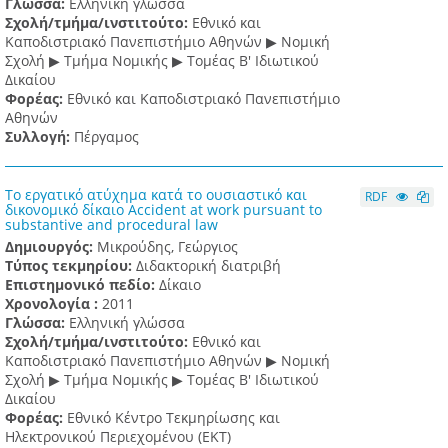
Γλώσσα:
Ελληνική γλώσσα
Σχολή/τμήμα/ινστιτούτο:
Εθνικό και
Καποδιστριακό Πανεπιστήμιο Αθηνών ▶ Νομική
Σχολή ▶ Τμήμα Νομικής ▶ Τομέας Β' Ιδιωτικού
Δικαίου
Φορέας:
Εθνικό και Καποδιστριακό Πανεπιστήμιο
Αθηνών
Συλλογή:
Πέργαμος
Το εργατικό ατύχημα κατά το ουσιαστικό και
RDF
δικονομικό δίκαιο Accident at work pursuant to
substantive and procedural law
Δημιουργός:
Μικρούδης, Γεώργιος
Τύπος τεκμηρίου:
Διδακτορική διατριβή
Επιστημονικό πεδίο:
Δίκαιο
Χρονολογία :
2011
Γλώσσα:
Ελληνική γλώσσα
Σχολή/τμήμα/ινστιτούτο:
Εθνικό και
Καποδιστριακό Πανεπιστήμιο Αθηνών ▶ Νομική
Σχολή ▶ Τμήμα Νομικής ▶ Τομέας Β' Ιδιωτικού
Δικαίου
Φορέας:
Εθνικό Κέντρο Τεκμηρίωσης και
Ηλεκτρονικού Περιεχομένου (ΕΚΤ)