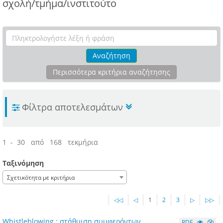
σχολή/τμήμα/ινστιτούτο
Αναζήτηση
Περισσότερα κριτήρια αναζήτησης
Φίλτρα αποτελεσμάτων
1 - 30 από 168 τεκμήρια
Ταξινόμηση
Σχετικότητα με κριτήρια
◁◁
◁
1
2
3
▷
▷▷
Whistleblowing : στάθμιση συμφερόντων
RDF