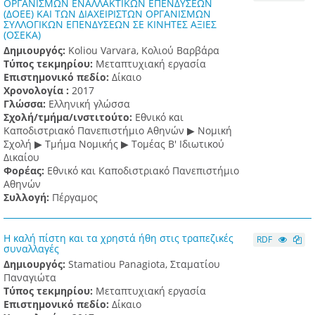
ΟΡΓΑΝΙΣΜΩΝ ΕΝΑΛΛΑΚΤΙΚΩΝ ΕΠΕΝΔΥΣΕΩΝ
(ΔΟΕΕ) ΚΑΙ ΤΩΝ ΔΙΑΧΕΙΡΙΣΤΩΝ ΟΡΓΑΝΙΣΜΩΝ
ΣΥΛΛΟΓΙΚΩΝ ΕΠΕΝΔΥΣΕΩΝ ΣΕ ΚΙΝΗΤΕΣ ΑΞΙΕΣ
(ΟΣΕΚΑ)
Δημιουργός:
Koliou Varvara, Κολιού Βαρβάρα
Τύπος τεκμηρίου:
Μεταπτυχιακή εργασία
Επιστημονικό πεδίο:
Δίκαιο
Χρονολογία :
2017
Γλώσσα:
Ελληνική γλώσσα
Σχολή/τμήμα/ινστιτούτο:
Εθνικό και
Καποδιστριακό Πανεπιστήμιο Αθηνών ▶ Νομική
Σχολή ▶ Τμήμα Νομικής ▶ Τομέας Β' Ιδιωτικού
Δικαίου
Φορέας:
Εθνικό και Καποδιστριακό Πανεπιστήμιο
Αθηνών
Συλλογή:
Πέργαμος
Η καλή πίστη και τα χρηστά ήθη στις τραπεζικές
RDF
συναλλαγές
Δημιουργός:
Stamatiou Panagiota, Σταματίου
Παναγιώτα
Τύπος τεκμηρίου:
Μεταπτυχιακή εργασία
Επιστημονικό πεδίο:
Δίκαιο