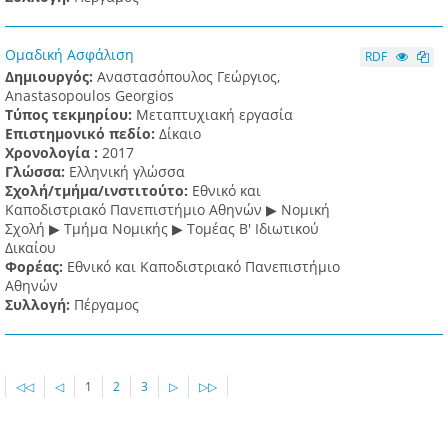
Ομαδική Ασφάλιση
RDF
Δημιουργός:
Αναστασόπουλος Γεώργιος,
Anastasopoulos Georgios
Τύπος τεκμηρίου:
Μεταπτυχιακή εργασία
Επιστημονικό πεδίο:
Δίκαιο
Χρονολογία :
2017
Γλώσσα:
Ελληνική γλώσσα
Σχολή/τμήμα/ινστιτούτο:
Εθνικό και
Καποδιστριακό Πανεπιστήμιο Αθηνών ▶ Νομική
Σχολή ▶ Τμήμα Νομικής ▶ Τομέας Β' Ιδιωτικού
Δικαίου
Φορέας:
Εθνικό και Καποδιστριακό Πανεπιστήμιο
Αθηνών
Συλλογή:
Πέργαμος
◁◁
◁
1
2
3
▷
▷▷