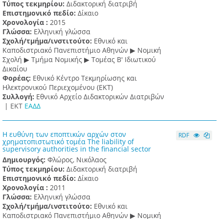
Τύπος τεκμηρίου:
Διδακτορική διατριβή
Επιστημονικό πεδίο:
Δίκαιο
Χρονολογία :
2015
Γλώσσα:
Ελληνική γλώσσα
Σχολή/τμήμα/ινστιτούτο:
Εθνικό και
Καποδιστριακό Πανεπιστήμιο Αθηνών ▶ Νομική
Σχολή ▶ Τμήμα Νομικής ▶ Τομέας Β' Ιδιωτικού
Δικαίου
Φορέας:
Εθνικό Κέντρο Τεκμηρίωσης και
Ηλεκτρονικού Περιεχομένου (ΕΚΤ)
Συλλογή:
Εθνικό Αρχείο Διδακτορικών Διατριβών
|
ΕΚΤ
ΕΑΔΔ
Η ευθύνη των εποπτικών αρχών στον
RDF
χρηματοπιστωτικό τομέα The liability of
supervisory authorities in the financial sector
Δημιουργός:
Φλώρος, Νικόλαος
Τύπος τεκμηρίου:
Διδακτορική διατριβή
Επιστημονικό πεδίο:
Δίκαιο
Χρονολογία :
2011
Γλώσσα:
Ελληνική γλώσσα
Σχολή/τμήμα/ινστιτούτο:
Εθνικό και
Καποδιστριακό Πανεπιστήμιο Αθηνών ▶ Νομική