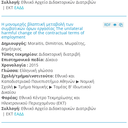
Συλλογή:
Εθνικό Αρχείο Διδακτορικών Διατριβών
|
ΕΚΤ
ΕΑΔΔ
Η μονομερής βλαπτική μεταβολή των
RDF
συμβατικών όρων εργασίας The unilateral
harmful change of the contractual terms of
employment
Δημιουργός:
Moraitis, Dimitrios, Μωραΐτης,
Δημήτριος
Τύπος τεκμηρίου:
Διδακτορική διατριβή
Επιστημονικό πεδίο:
Δίκαιο
Χρονολογία :
2015
Γλώσσα:
Ελληνική γλώσσα
Σχολή/τμήμα/ινστιτούτο:
Εθνικό και
Καποδιστριακό Πανεπιστήμιο Αθηνών ▶ Νομική
Σχολή ▶ Τμήμα Νομικής ▶ Τομέας Β' Ιδιωτικού
Δικαίου
Φορέας:
Εθνικό Κέντρο Τεκμηρίωσης και
Ηλεκτρονικού Περιεχομένου (ΕΚΤ)
Συλλογή:
Εθνικό Αρχείο Διδακτορικών Διατριβών
|
ΕΚΤ
ΕΑΔΔ