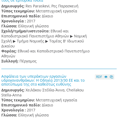
τους σε εμπορικά πλοία
Δημιουργός:
Res Paraskevi, Ρες Παρασκευή
Τύπος τεκμηρίου:
Μεταπτυχιακή εργασία
Επιστημονικό πεδίο:
Δίκαιο
Χρονολογία :
2017
Γλώσσα:
Ελληνική γλώσσα
Σχολή/τμήμα/ινστιτούτο:
Εθνικό και
Καποδιστριακό Πανεπιστήμιο Αθηνών ▶ Νομική
Σχολή ▶ Τμήμα Νομικής ▶ Τομέας Β' Ιδιωτικού
Δικαίου
Φορέας:
Εθνικό και Καποδιστριακό Πανεπιστήμιο
Αθηνών
Συλλογή:
Πέργαμος
Ασφάλεια των υπεράκτιων εργασιών
RDF
υδρογονανθράκων: Η Οδηγία 2013/30 ΕΕ και το
αποτύπωμα της στο καθεστώς ευθύνης
Δημιουργός:
Χειλάκου Στέλλα-Άννα, Cheilakou
Stella-Anna
Τύπος τεκμηρίου:
Μεταπτυχιακή εργασία
Επιστημονικό πεδίο:
Δίκαιο
Χρονολογία :
2017
Γλώσσα:
Ελληνική γλώσσα