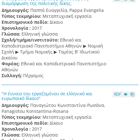
διαμόρφωση της πολιτικής δίκης.
Δημιουργός:
Παππά Ευαγγελία, Pappa Evangelia
Τύπος τεκμηρίου:
Μεταπτυχιακή εργασία
Επιστημονικό πεδίο:
Δίκαιο
Χρονολογία :
2017
Γλώσσα:
Ελληνική γλώσσα
Σχολή/τμήμα/ινστιτούτο:
Εθνικό και
Καποδιστριακό Πανεπιστήμιο Αθηνών ▶ Νομική
Σχολή ▶ Τμήμα Νομικής ▶ Τομέας Β' Ιδιωτικού
Δικαίου
Φορέας:
Εθνικό και Καποδιστριακό Πανεπιστήμιο
Αθηνών
Συλλογή:
Πέργαμος
"Η έννοια του εργαζομένου σε ελληνικό και
RDF
ευρωπαϊκό δίκαιο"
Δημιουργός:
Παναγιώτου Κωνσταντίνα-Ρωσάνα,
Panagiotou Konstantina-Rosana
Τύπος τεκμηρίου:
Μεταπτυχιακή εργασία
Επιστημονικό πεδίο:
Δίκαιο
Χρονολογία :
2017
Γλώσσα:
Ελληνική γλώσσα