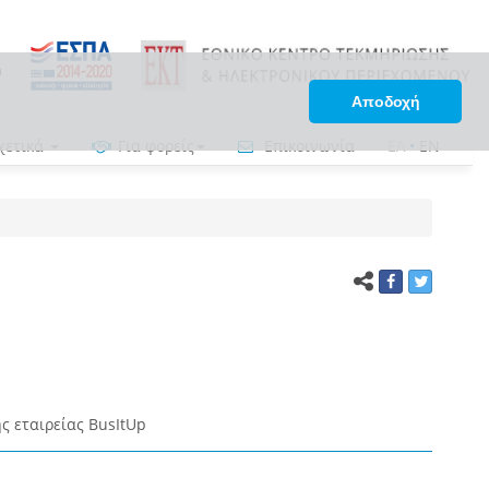
Αποδοχή
χετικά
Για φορείς
Επικοινωνία
ΕΛ
•
EN
ς εταιρείας BusItUp