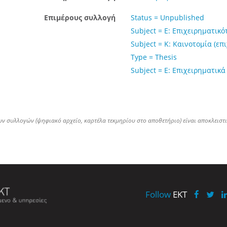
Επιμέρους συλλογή
Status = Unpublished
Subject = Ε: Επιχειρηματικό
Subject = Κ: Καινοτομία (επ
Type = Thesis
Subject = Ε: Επιχειρηματικά
ων συλλογών (ψηφιακό αρχείο, καρτέλα τεκμηρίου στο αποθετήριο) είναι αποκλειστ
Follow
EKT