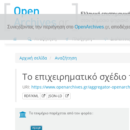
Συνεχίζοντας την περιήγηση στο
OpenArchives
.gr
, αποδέχε
Αναζήτηση
Πλοήγηση
Διαλειτου
Αρχική σελίδα
Αναζήτηση
Τo επιχειρηματικό σχέδιο 
URI:
https://www.openarchives.gr/aggregator-openarch
RDF/XML
JSON-LD
Το τεκμήριο παρέχεται από τον φορέα :