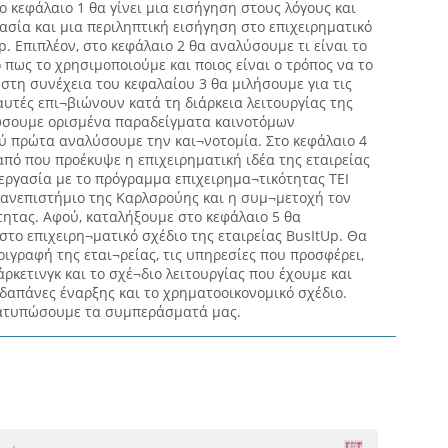
ο κεφάλαιο 1 θα γίνει μια εισήγηση στους λόγους και
γασία και μια περιληπτική εισήγηση στο επιχειρηματικό
p. Επιπλέον, στο κεφάλαιο 2 θα αναλύσουμε τι είναι το
 πως το χρησιμοποιούμε και ποιος είναι ο τρόπος να το
στη συνέχεια του κεφαλαίου 3 θα μιλήσουμε για τις
 αυτές επι¬βιώνουν κατά τη διάρκεια λειτουργίας της
δώσουμε ορισμένα παραδείγματα καινοτόμων
ύ πρώτα αναλύσουμε την και¬νοτομία. Στο κεφάλαιο 4
πό που προέκυψε η επιχειρηματική ιδέα της εταιρείας
εργασία με το πρόγραμμα επιχειρημα¬τικότητας ΤΕΙ
Πανεπιστήμιο της Καρλσρούης και η συμ¬μετοχή τον
τητας. Αφού, καταλήξουμε στο κεφάλαιο 5 θα
το επιχειρη¬ματικό σχέδιο της εταιρείας BusItUp. Θα
ριγραφή της εται¬ρείας, τις υπηρεσίες που προσφέρει,
ρκετινγκ και το σχέ¬διο λειτουργίας που έχουμε και
δαπάνες έναρξης και το χρηματοοικονομικό σχέδιο.
διατυπώσουμε τα συμπεράσματά μας.