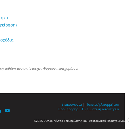
τητα
ιχείρηση)
 σχέδια
ική ευθύνη των αντίστοιχων Φορέων περιεχομένου.
Επικοινωνία
|
Πολιτική Απορρήτου
Όροι Χρήσης
|
Πνευματική ιδιοκτησία
©2025 Εθνικό Κέντρο Τεκμηρίωσης και Ηλεκτρονικού Περιεχομένου