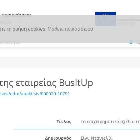
στε τη χρήση cookies
Μάθετε περισσότερα
ργικότητα
Σ
της εταιρείας BusItUp
ives/edm/anaktisis/000020-10791
Τίτλος
Τo επιχειρηματικό σχέδιο τη
Δημιουργός
Σίνι, Ντάνιελ Χ.