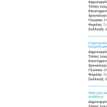
Δημιουργό
Τύπος τεκ
Επιστημον
Χρονολογί
Γλώσσα:
Ε
Φορέας:
Τε
Συλλογή:
@
Στρατηγικέ
Ασπρόπυργ
Δημιουργό
Τύπος τεκ
Επιστημον
Χρονολογί
Γλώσσα:
Ε
Φορέας:
Τε
Συλλογή:
@
Πολιτική ιδ
νεολαίων
Δημιουργό
Τύπος τεκ