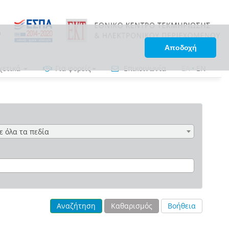
Αποδοχή
χετικά
Για φορείς
Επικοινωνία
ΕΛ
•
EN
ε όλα τα πεδία
Αναζήτηση
Καθαρισμός
Βοήθεια