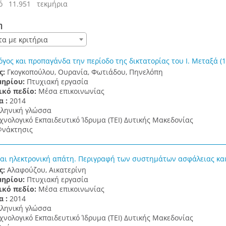
ό 11.951 τεκμήρια
η
τα με κριτήρια
όγος και προπαγάνδα την περίοδο της δικτατορίας του Ι. Μεταξά (
ς:
Γκογκοπούλου, Ουρανία, Φωτιάδου, Πηνελόπη
μηρίου:
Πτυχιακή εργασία
ικό πεδίο:
Μέσα επικοινωνίας
α :
2014
λληνική γλώσσα
χνολογικό Εκπαιδευτικό Ίδρυμα (ΤΕΙ) Δυτικής Μακεδονίας
νάκτησις
και ηλεκτρονική απάτη. Περιγραφή των συστημάτων ασφάλειας και
ς:
Αλαφούζου, Αικατερίνη
μηρίου:
Πτυχιακή εργασία
ικό πεδίο:
Μέσα επικοινωνίας
α :
2014
λληνική γλώσσα
χνολογικό Εκπαιδευτικό Ίδρυμα (ΤΕΙ) Δυτικής Μακεδονίας