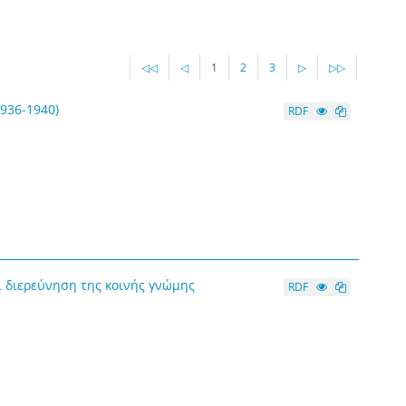
◁◁
◁
1
2
3
▷
▷▷
1936-1940)
RDF
 διερεύνηση της κοινής γνώμης
RDF