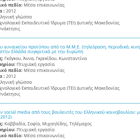
ικό πεδίο:
Μέσα επικοινωνίας
α :
2012
λληνική γλώσσα
χνολογικό Εκπαιδευτικό Ίδρυμα (ΤΕΙ) Δυτικής Μακεδονίας
νάκτησις
υ γυναικείου προτύπου από τα Μ.Μ.Ε. (τηλεόραση, περιοδικά, κιν
στην Ελλάδα συγκριτικά με την Ευρώπη
ς:
Γκόγκου, Άννα, Γκρεκίδου, Κωνσταντίνα
μηρίου:
Πτυχιακή εργασία
ικό πεδίο:
Μέσα επικοινωνίας
α :
2012
λληνική γλώσσα
χνολογικό Εκπαιδευτικό Ίδρυμα (ΤΕΙ) Δυτικής Μακεδονίας
νάκτησις
ν social media από τους βουλευτές του Ελληνικού κοινοβουλίου: μ
 2012)
ς:
Καββαδία, Σοφία, Μιχαηλίδης, Τηλέμαχος
μηρίου:
Πτυχιακή εργασία
ικό πεδίο:
Μέσα επικοινωνίας