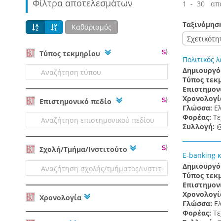
Φίλτρα αποτελεσμάτων
1 - 30 απ
Ταξινόμησ
Καθαρισμός
Σχετικότη
Tύπος τεκμηρίου
Πολιτικός λ
Δημιουργό
Τύπος τεκ
Επιστημον
Χρονολογί
Επιστημονικό πεδίο
Γλώσσα:
Ε
Φορέας:
Τε
Συλλογή:
@
Σχολή/Τμήμα/Ινστιτούτο
E-banking 
Δημιουργό
Τύπος τεκ
Επιστημον
Χρονολογί
Χρονολογία
Γλώσσα:
Ε
Φορέας:
Τε