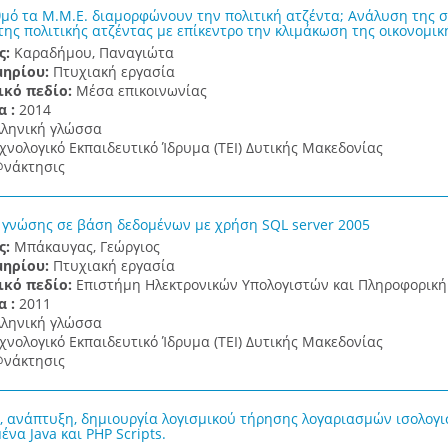
θμό τα Μ.Μ.Ε. διαμορφώνουν την πολιτική ατζέντα; Ανάλυση της σ
της πολιτικής ατζέντας με επίκεντρο την κλιμάκωση της οικονομικ
ς:
Καραδήμου, Παναγιώτα
μηρίου:
Πτυχιακή εργασία
ικό πεδίο:
Μέσα επικοινωνίας
α :
2014
λληνική γλώσσα
χνολογικό Εκπαιδευτικό Ίδρυμα (ΤΕΙ) Δυτικής Μακεδονίας
νάκτησις
γνώσης σε βάση δεδομένων με χρήση SQL server 2005
ς:
Μπάκαυγας, Γεώργιος
μηρίου:
Πτυχιακή εργασία
ικό πεδίο:
Επιστήμη Ηλεκτρονικών Υπολογιστών και Πληροφορική
α :
2011
λληνική γλώσσα
χνολογικό Εκπαιδευτικό Ίδρυμα (ΤΕΙ) Δυτικής Μακεδονίας
νάκτησις
, ανάπτυξη, δημιουργία λογισμικού τήρησης λογαριασμών ισολογ
να Java και PHP Scripts.