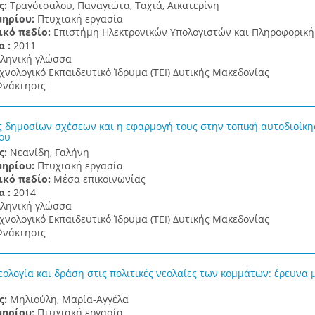
ς:
Τραγότσαλου, Παναγιώτα, Ταχιά, Αικατερίνη
μηρίου:
Πτυχιακή εργασία
ικό πεδίο:
Επιστήμη Ηλεκτρονικών Υπολογιστών και Πληροφορική
α :
2011
λληνική γλώσσα
χνολογικό Εκπαιδευτικό Ίδρυμα (ΤΕΙ) Δυτικής Μακεδονίας
νάκτησις
ς δημοσίων σχέσεων και η εφαρμογή τους στην τοπική αυτοδιοίκη
ου
ς:
Νεανίδη, Γαλήνη
μηρίου:
Πτυχιακή εργασία
ικό πεδίο:
Μέσα επικοινωνίας
α :
2014
λληνική γλώσσα
χνολογικό Εκπαιδευτικό Ίδρυμα (ΤΕΙ) Δυτικής Μακεδονίας
νάκτησις
εολογία και δράση στις πολιτικές νεολαίες των κομμάτων: έρευνα 
ς:
Μηλιούλη, Μαρία-Αγγέλα
μηρίου:
Πτυχιακή εργασία