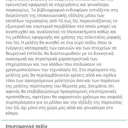
ερευνητική εφαρμογή σε επιχειρήσεις και γενικότερα,
παγκοσμίως. Το βιβλιογραφικό ενδιαφέρον εστιάζεται στη
διερεύνηση της επικοινωνιακής εξέλιξης μέσω των
επιπέδων τεχνολογίας από 1G έως 5G, παρουσιάζοντας το
εξωτερικό και εσωτερικό περιβάλλον στο οποίο μπορεί να
αναπτυχθεί και αναλύοντας τα πλεονεκτήματα καθώς και
τις μεθόδους εφαρμογής και χρήσης της τελευταίας μορφής
του 5G. Η μελέτη θα κινηθεί σε ένα ευρύ πεδίο, όπου οι
ενέργειες καταγραφής των ερευνών και των στοιχείων σε
θεωρητικό επίπεδο, θα διασταυρωθούν με τα διοικητικά,
οικονομικά και στρατηγικά χαρακτηριστικά των
επιχειρήσεων και των κλάδων που επιδιώκουν να
χρησιμοποιήσουν την τεχνολογία 5G. Στα πορίσματα της
μελέτης μας θα περιλαμβάνονται κρίσεις αλλά και σχόλια
τόσο των προηγούμενων μελετητών όσο και των παρόντων
της μελέτης περίπτωσης του θέματός μας. Εκτιμάται ότι
αφενός θα επιβεβαιώσουμε προηγούμενες επιστημονικές
προσπάθειες, αφετέρου θα εκφραστούν χρήσιμα και ασφαλή
συμπεράσματα για το μέλλον και την εξέλιξη της παρουσίας
του 5G, όχι μόνο στη χώρα μας αλλά και γενικότερα στο
κόσμο.
Επιστημονικό πεδίο