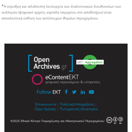
*
Η εύρυθμη και αδιάλειπτη λειτουργία των διαδικτυακών διευθύνσεων των
συλλογών (ψηφιακό αρχείο, καρτέλα τεκμηρίου στο αποθετήριο) είναι
αποκλειστική ευθύνη των αντίστοιχων Φορέων περιεχομένου.
Follow
EKT
Επικοινωνία
|
Πολιτική Απορρήτου
|
Όροι Χρήσης
|
Πνευματική ιδιοκτησία
©2025 Εθνικό Κέντρο Τεκμηρίωσης και Ηλεκτρονικού Περιεχομένου