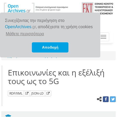
Συνεχίζοντας την περιήγηση στο
OpenArchives
.gr
, αποδέχεστε τη χρήση cookies
Μάθετε περισσότερα
Toggle
navigat
Αποδοχή
Αρχική σελίδα
Αναζήτηση
Επικοινωνίες και η εξέλιξή
τους ως το 5G
RDF/XML
JSON-LD