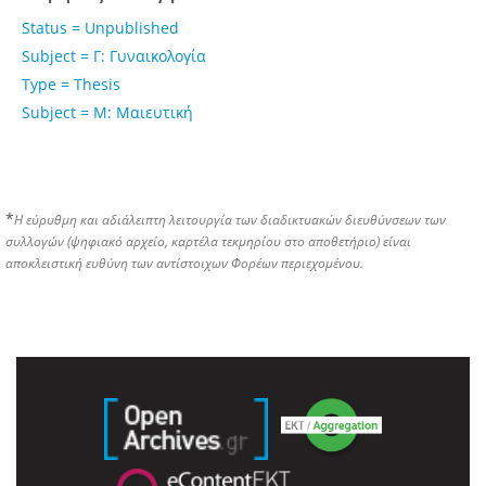
Status = Unpublished
Subject = Γ: Γυναικολογία
Type = Thesis
Subject = Μ: Μαιευτική
*
Η εύρυθμη και αδιάλειπτη λειτουργία των διαδικτυακών διευθύνσεων των
συλλογών (ψηφιακό αρχείο, καρτέλα τεκμηρίου στο αποθετήριο) είναι
αποκλειστική ευθύνη των αντίστοιχων Φορέων περιεχομένου.