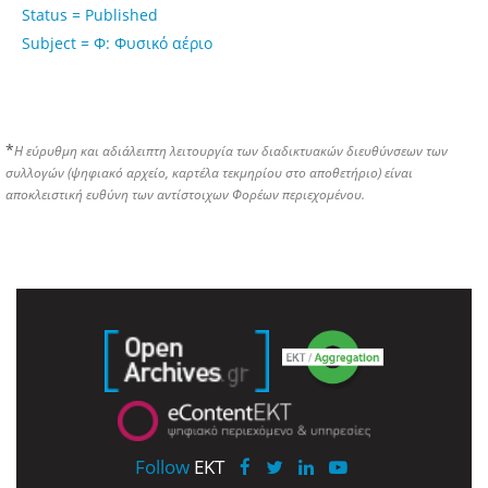
Status = Published
Subject = Φ: Φυσικό αέριο
*
Η εύρυθμη και αδιάλειπτη λειτουργία των διαδικτυακών διευθύνσεων των
συλλογών (ψηφιακό αρχείο, καρτέλα τεκμηρίου στο αποθετήριο) είναι
αποκλειστική ευθύνη των αντίστοιχων Φορέων περιεχομένου.
Follow
EKT