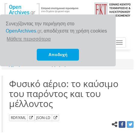
Συνεχίζοντας την περιήγηση στο
OpenArchives
.gr
, αποδέχεστε τη χρήση cookies
Μάθετε περισσότερα
Toggle
navigat
Αποδοχή
Αρχική σελίδα
Αναζήτηση
Φυσικό αέριο: το καύσιμο
του παρόντος και του
μέλλοντος
RDF/XML
JSON-LD