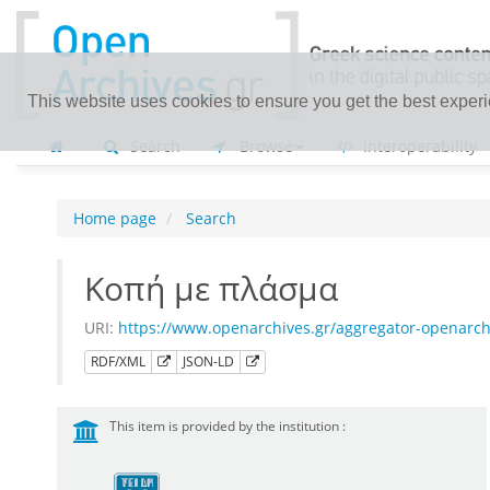
This website uses cookies to ensure you get the best exper
Search
Browse
Interoperability
Home page
Search
Κοπή με πλάσμα
URI:
https://www.openarchives.gr/aggregator-openarch
RDF/XML
JSON-LD
This item is provided by the institution :