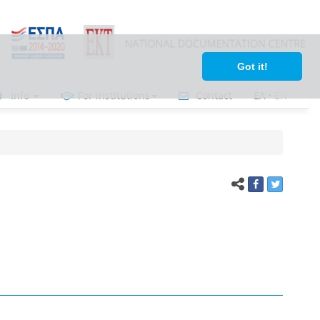
Got it!
Info
For institutions
Contact
ΕΛ
•
ΕΝ