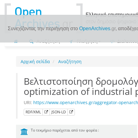
Συνεχίζοντας την περιήγηση στο
OpenArchives
.gr
, αποδέχε
Αναζήτηση
Πλοήγηση
Διαλειτου
Αρχική σελίδα
Αναζήτηση
Βελτιστοποίηση δρομολόγ
optimization of industrial
URI:
https://www.openarchives.gr/aggregator-openarch
RDF/XML
JSON-LD
Το τεκμήριο παρέχεται από τον φορέα :