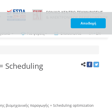
Αποδοχή
χετικά
Για φορείς
Επικοινωνία
ΕΛ
•
EN
 Scheduling
ης βιομηχανικής παραγωγής = Scheduling optimization