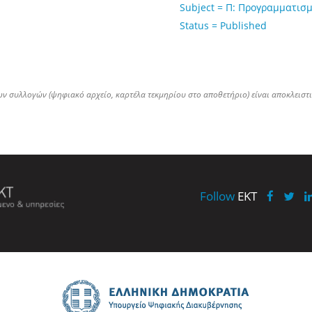
Subject = Π: Προγραμματισ
Status = Published
ων συλλογών (ψηφιακό αρχείο, καρτέλα τεκμηρίου στο αποθετήριο) είναι αποκλειστ
Follow
EKT