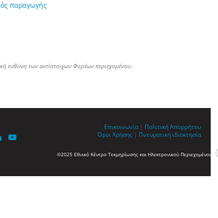
μός παραγωγής
ική ευθύνη των αντίστοιχων Φορέων περιεχομένου.
Επικοινωνία
|
Πολιτική Απορρήτου
Όροι Χρήσης
|
Πνευματική ιδιοκτησία
©2025 Εθνικό Κέντρο Τεκμηρίωσης και Ηλεκτρονικού Περιεχομένου