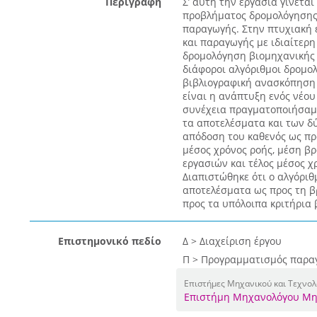
Περιγραφή
Σ’ αυτή την εργασία γίνετα
προβλήματος δρομολόγησης
παραγωγής. Στην πτυχιακή 
και παραγωγής με ιδιαίτερη
δρομολόγηση βιομηχανικής 
διάφοροι αλγόριθμοι δρομο
βιβλιογραφική ανασκόπηση 
είναι η ανάπτυξη ενός νέου
συνέχεια πραγματοποιήσαμε
τα αποτελέσματα και των δ
απόδοση του καθενός ως προ
μέσος χρόνος ροής, μέση β
εργασιών και τέλος μέσος χ
Διαπιστώθηκε ότι ο αλγόριθ
αποτελέσματα ως προς τη β
προς τα υπόλοιπα κριτήρια 
Επιστημονικό πεδίο
Δ > Διαχείριση έργου
Π > Προγραμματισμός παρα
Επιστήμες Μηχανικού και Τεχνολ
Επιστήμη Μηχανολόγου Μη