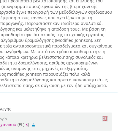
ι μια προσπάθεια βελτιστοποίησης και επίλυσης του
 (προγραμματισμού) εργασιών της βιομηχανικής
εργασία έγινε περιγραφή των μεθοδολογιών σχεδιασμού
 έμφαση στους κανόνες που σχετίζονται με τη
παραγωγής. Παρουσιάστηκαν ιδιαίτερα αναλυτικά,
λόγησης και μελετήθηκε η απόδοσή τους. Με βάση τη
προσδιορίστηκε ότι σκοπός της πτυχιακής εργασίας
 αλγόριθμου δρομολόγησης (Modified Johnson). Στη
 τρία αντιπροσωπευτικά παραδείγματα και συγκρίναμε
ύο αλγόριθμων. Με αυτό τον τρόπο προσδιορίστηκε η
ς κάποια κριτήρια βελτιστοποίησης: συνολικός και
ραδύτητα δρομολόγησης, αριθμός αργοπορημένων
ρόνος αναμονής στις μηχανές επεξεργασίας.
μος modified Johnson παρουσιάζει πολύ καλά
ραδύτητα δρομολόγησης και αρκετά ικανοποιητικά ως
βελτιστοποίησης, σε σύγκριση με τον ήδη υπάρχοντα.
γωγής
ογία
χανικού
(EL)