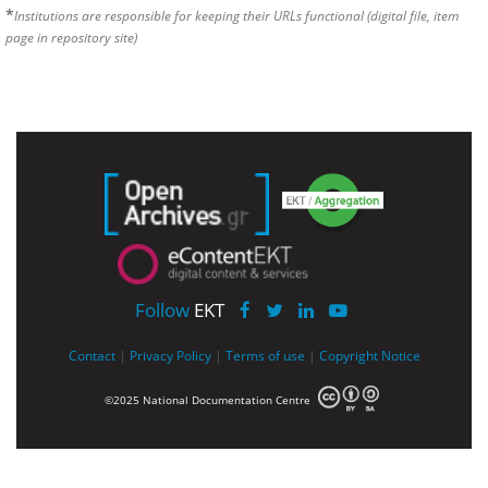
*
Institutions are responsible for keeping their URLs functional (digital file, item
page in repository site)
Follow
EKT
Contact
|
Privacy Policy
|
Terms of use
|
Copyright Notice
©2025 National Documentation Centre