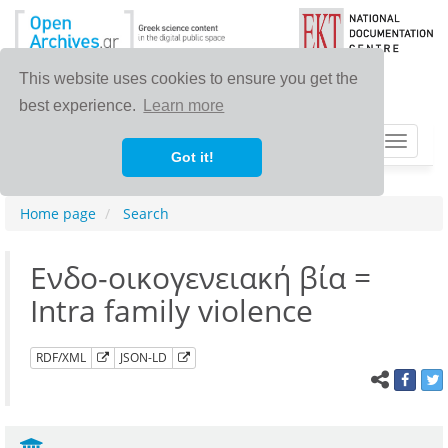
This website uses cookies to ensure you get the
best experience.
Learn more
Toggle
Got it!
navigat
Home page
Search
Ενδο-οικογενειακή βία =
Ιntra family violence
RDF/XML
JSON-LD