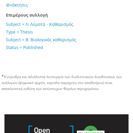
@νάκτησις
Επιμέρους συλλογή
Subject = Λ: Λύματα - Καθαρισμός
Type = Thesis
Subject = Β: Βιολογικός καθαρισμός
Status = Published
*
Η εύρυθμη και αδιάλειπτη λειτουργία των διαδικτυακών διευθύνσεων των
συλλογών (ψηφιακό αρχείο, καρτέλα τεκμηρίου στο αποθετήριο) είναι
αποκλειστική ευθύνη των αντίστοιχων Φορέων περιεχομένου.