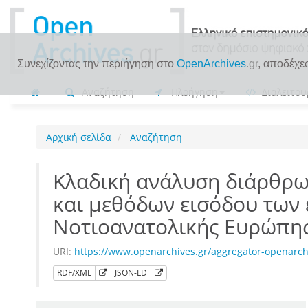
Συνεχίζοντας την περιήγηση στο
OpenArchives
.gr
, αποδέχε
Αναζήτηση
Πλοήγηση
Διαλειτου
Αρχική σελίδα
Αναζήτηση
Κλαδική ανάλυση διάρθρ
και μεθόδων εισόδου των 
Νοτιοανατολικής Ευρώπη
URI:
https://www.openarchives.gr/aggregator-openarch
RDF/XML
JSON-LD