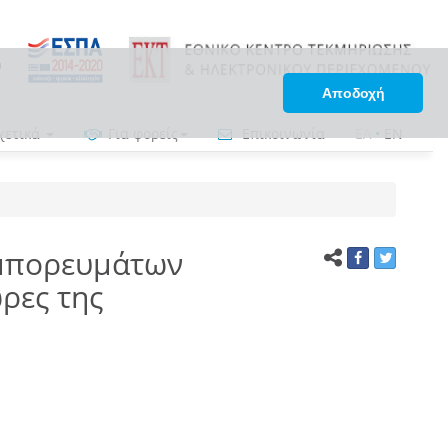
Αποδοχή
χετικά
Για φορείς
Επικοινωνία
ΕΛ
•
EN
εμπορευμάτων
ρες της