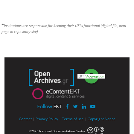
*
Institutions are responsible for keeping their URLs functional (digital file, item
page in repository site)
Follow
EKT
Contact
|
Privacy Policy
|
Terms of use
|
Copyright Notice
©2025 National Documentation Centre