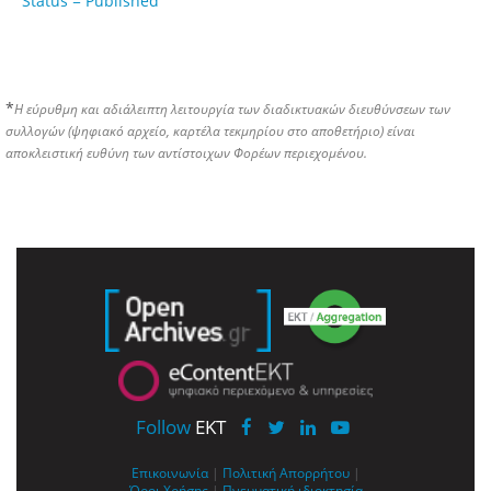
Status = Published
*
Η εύρυθμη και αδιάλειπτη λειτουργία των διαδικτυακών διευθύνσεων των
συλλογών (ψηφιακό αρχείο, καρτέλα τεκμηρίου στο αποθετήριο) είναι
αποκλειστική ευθύνη των αντίστοιχων Φορέων περιεχομένου.
Follow
EKT
Επικοινωνία
|
Πολιτική Απορρήτου
|
Όροι Χρήσης
|
Πνευματική ιδιοκτησία