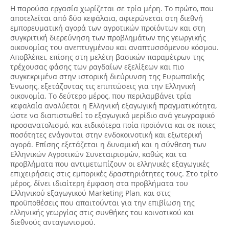
Η παρούσα εργασία χωρίζεται σε τρία μέρη. Το πρώτο, που
αποτελείται από δύο κεφάλαια, αφιερώνεται στη διεθνή
εμπορευματική αγορά των αγροτικών προϊόντων και στη
συγκριτική διερεύνηση των προβλημάτων της γεωργικής
οικονομίας του ανεπτυγμένου και αναπτυσσόμενου κόσμου.
Αποβλέπει, επίσης στη μελέτη βασικών παραμέτρων της
τρέχουσας φάσης των ραγδαίων εξελίξεων και πιο
συγκεκριμένα στην ιστορική διεύρυνση της Ευρωπαϊκής
Ένωσης, εξετάζοντας τις επιπτώσεις για την Ελληνική
οικονομία. Το δεύτερο μέρος, που περιλαμβάνει τρία
κεφαλαία αναλύεται η Ελληνική εξαγωγική πραγματικότητα,
ώστε να διαπιστωθεί το εξαγωγικό μερίδιο ανά γεωγραφικό
προσανατολισμό, και ειδικότερα ποία προϊόντα και σε ποιες
ποσότητες ενάγονται στην ενδοκοινοτική και εξωτερική
αγορά. Επίσης εξετάζεται η δυναμική και η σύνθεση των
Ελληνικών Αγροτικών Συνεταιρισμών, καθώς και τα
προβλήματα που αντιμετωπίζουν οι ελληνικές εξαγωγικές
επιχειρήσεις στις εμπορικές δραστηριότητες τους. Στο τρίτο
μέρος, δίνει ιδιαίτερη έμφαση στα προβλήματα του
Ελληνικού εξαγωγικού Marketing Plan, και στις
προϋποθέσεις που απαιτούνται για την επιβίωση της
ελληνικής γεωργίας στις συνθήκες του κοινοτικού και
διεθνούς ανταγωνισμού.