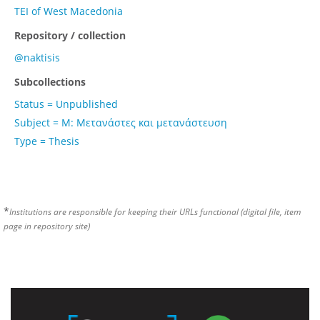
TEI of West Macedonia
Repository / collection
@naktisis
Subcollections
Status = Unpublished
Subject = Μ: Μετανάστες και μετανάστευση
Type = Thesis
*
Institutions are responsible for keeping their URLs functional (digital file, item
page in repository site)