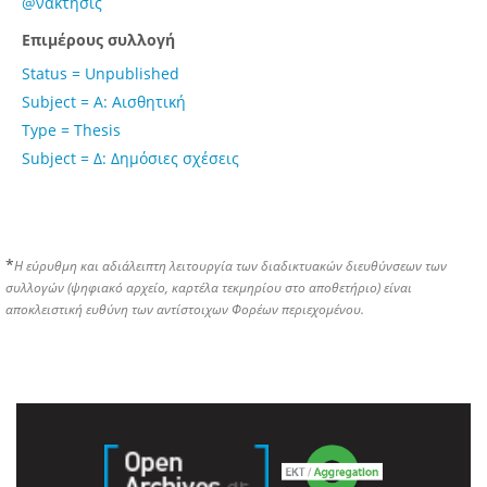
@νάκτησις
Επιμέρους συλλογή
Status = Unpublished
Subject = Α: Αισθητική
Type = Thesis
Subject = Δ: Δημόσιες σχέσεις
*
Η εύρυθμη και αδιάλειπτη λειτουργία των διαδικτυακών διευθύνσεων των
συλλογών (ψηφιακό αρχείο, καρτέλα τεκμηρίου στο αποθετήριο) είναι
αποκλειστική ευθύνη των αντίστοιχων Φορέων περιεχομένου.