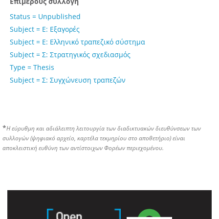
Επιμέρους συλλογή
Status = Unpublished
Subject = Ε: Εξαγορές
Subject = Ε: Ελληνικό τραπεζικό σύστημα
Subject = Σ: Στρατηγικός σχεδιασμός
Type = Thesis
Subject = Σ: Συγχώνευση τραπεζών
*
Η εύρυθμη και αδιάλειπτη λειτουργία των διαδικτυακών διευθύνσεων των
συλλογών (ψηφιακό αρχείο, καρτέλα τεκμηρίου στο αποθετήριο) είναι
αποκλειστική ευθύνη των αντίστοιχων Φορέων περιεχομένου.