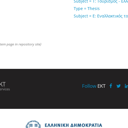
Subject = Τ: Τουρισμός - Ελ
Type = Thesis
Subject = Ε: Εναλλακτικός τ
item page in repository site)
Follow
EKT