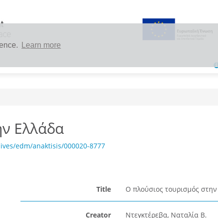
ience.
Learn more
ην Ελλάδα
ives/edm/anaktisis/000020-8777
Title
Ο πλούσιος τουρισμός στην
Creator
Ντεγκτέρεβα, Ναταλία Β.