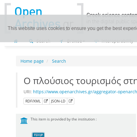
This website uses cookies to ensure you get the best exper
Search
Browse
Interoperability
Home page
Search
Ο πλούσιος τουρισμός στ
URI:
https://www.openarchives.gr/aggregator-openarch
RDF/XML
JSON-LD
This item is provided by the institution :