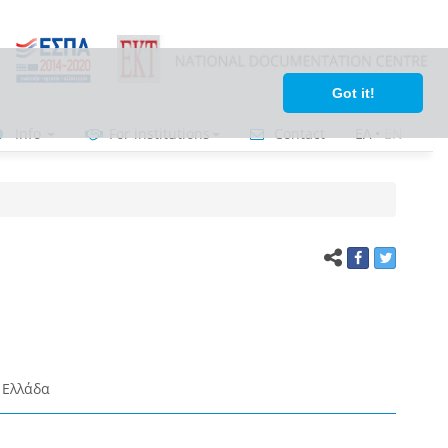
Got it!
Info
For institutions
Contact
ΕΛ
•
ΕΝ
 Ελλάδα