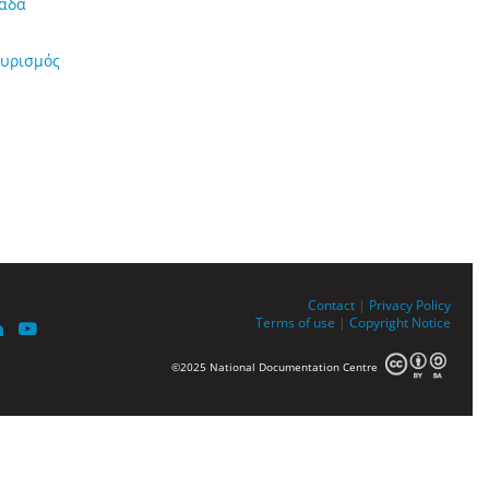
λάδα
ουρισμός
Contact
|
Privacy Policy
Terms of use
|
Copyright Notice
©2025 National Documentation Centre