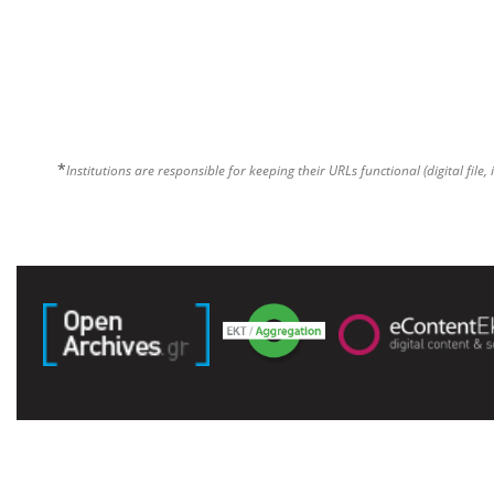
*
Institutions are responsible for keeping their URLs functional (digital file, 