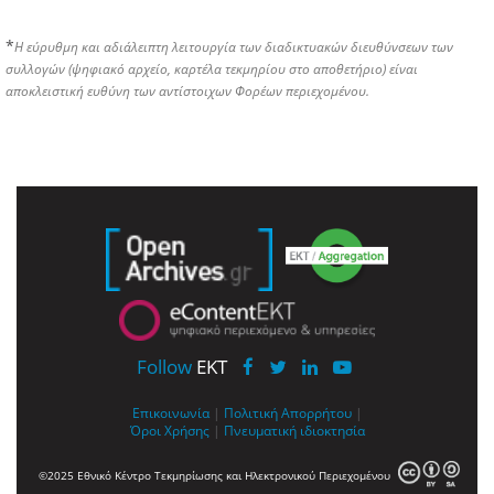
*
Η εύρυθμη και αδιάλειπτη λειτουργία των διαδικτυακών διευθύνσεων των
συλλογών (ψηφιακό αρχείο, καρτέλα τεκμηρίου στο αποθετήριο) είναι
αποκλειστική ευθύνη των αντίστοιχων Φορέων περιεχομένου.
Follow
EKT
Επικοινωνία
|
Πολιτική Απορρήτου
|
Όροι Χρήσης
|
Πνευματική ιδιοκτησία
©2025 Εθνικό Κέντρο Τεκμηρίωσης και Ηλεκτρονικού Περιεχομένου