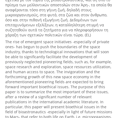
πρίσμα των μελλοντικών αποστολών στον Άρη-, τα οποία θα
αναφέρονται τόσο στη γήινη ζωή, δηλαδή στους
μικροοργανισμούς, στα φυτά, στα ζώα και στον άνθρωπο,
όσο και στην πιθανή εξωγήινη ζωή. Δεδομένων των
επιταχυνόμενων εξελίξεων, η καταλληλότερη στιγμή να
συζητηθούν αυτά τα ζητήματα για να πληροφορήσουν τη
χάραξη των σχετικών πολιτικών είναι τώρα. (EL)
The rise of emergent space initiatives -especially of private
ones- has begun to push the boundaries of the space
industry, thanks to technological innovations that will soon
be able to significantly facilitate the development of
previously neglected pioneering fields, such as, for example,
space research and exploration, space resources utilization,
and human access to space. The invigoration and the
forthcoming growth of this new space economy in the
aforementioned pioneering fields are expected to bring
forward important bioethical issues. The purpose of this
paper is to summarize the most important of these issues,
after a review of a significant number of relevant
publications in the international academic literature. In
particular, this paper will present bioethical issues in the
field of bioastronautics -especially in light of future missions
to Mars- that refer to both life on Earth, i.e. microorganisms,