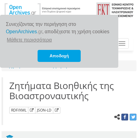
Συνεχίζοντας την περιήγηση στο
OpenArchives
.gr
, αποδέχεστε τη χρήση cookies
Μάθετε περισσότερα
Toggle
navigat
Αποδοχή
Αρχική σελίδα
Αναζήτηση
Ζητήματα Βιοηθικής της
Βιοαστροναυτικής
RDF/XML
JSON-LD