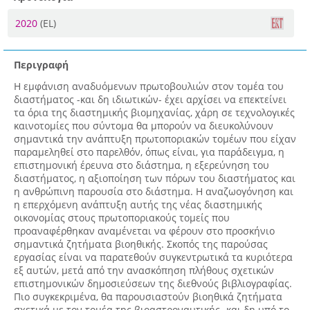
2020
(EL)
Περιγραφή
Η εμφάνιση αναδυόμενων πρωτοβουλιών στον τομέα του
διαστήματος -και δη ιδιωτικών- έχει αρχίσει να επεκτείνει
τα όρια της διαστημικής βιομηχανίας, χάρη σε τεχνολογικές
καινοτομίες που σύντομα θα μπορούν να διευκολύνουν
σημαντικά την ανάπτυξη πρωτοποριακών τομέων που είχαν
παραμεληθεί στο παρελθόν, όπως είναι, για παράδειγμα, η
επιστημονική έρευνα στο διάστημα, η εξερεύνηση του
διαστήματος, η αξιοποίηση των πόρων του διαστήματος και
η ανθρώπινη παρουσία στο διάστημα. Η αναζωογόνηση και
η επερχόμενη ανάπτυξη αυτής της νέας διαστημικής
οικονομίας στους πρωτοποριακούς τομείς που
προαναφέρθηκαν αναμένεται να φέρουν στο προσκήνιο
σημαντικά ζητήματα βιοηθικής. Σκοπός της παρούσας
εργασίας είναι να παρατεθούν συγκεντρωτικά τα κυριότερα
εξ αυτών, μετά από την ανασκόπηση πλήθους σχετικών
επιστημονικών δημοσιεύσεων της διεθνούς βιβλιογραφίας.
Πιο συγκεκριμένα, θα παρουσιαστούν βιοηθικά ζητήματα
σχετικά με τον τομέα της βιοαστροναυτικής -και δη υπό το