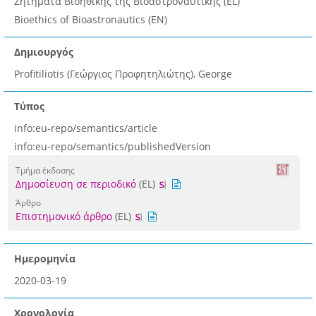
Ζητήματα Βιοηθικής της Βιοαστροναυτικής (EL)
Bioethics of Bioastronautics (EN)
Δημιουργός
Profitiliotis (Γεώργιος Προφητηλιώτης), George
Τύπος
info:eu-repo/semantics/article
info:eu-repo/semantics/publishedVersion
Τμήμα έκδοσης
Δημοσίευση σε περιοδικό
(EL)
Άρθρο
Επιστημονικό άρθρο
(EL)
Ημερομηνία
2020-03-19
Χρονολογία