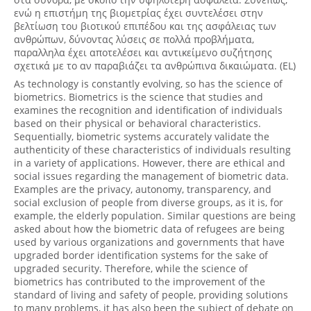
ενώ η επιστήμη της βιομετρίας έχει συντελέσει στην
βελτίωση του βιοτικού επιπέδου και της ασφάλειας των
ανθρώπων, δύνοντας λύσεις σε πολλά προβλήματα,
παραλληλα έχει αποτελέσει και αντικείμενο συζήτησης
σχετικά με το αν παραβιάζει τα ανθρώπινα δικαιώματα. (EL)
As technology is constantly evolving, so has the science of
biometrics. Biometrics is the science that studies and
examines the recognition and identification of individuals
based on their physical or behavioral characteristics.
Sequentially, biometric systems accurately validate the
authenticity of these characteristics of individuals resulting
in a variety of applications. However, there are ethical and
social issues regarding the management of biometric data.
Examples are the privacy, autonomy, transparency, and
social exclusion of people from diverse groups, as it is, for
example, the elderly population. Similar questions are being
asked about how the biometric data of refugees are being
used by various organizations and governments that have
upgraded border identification systems for the sake of
upgraded security. Therefore, while the science of
biometrics has contributed to the improvement of the
standard of living and safety of people, providing solutions
to many problems, it has also been the subject of debate on