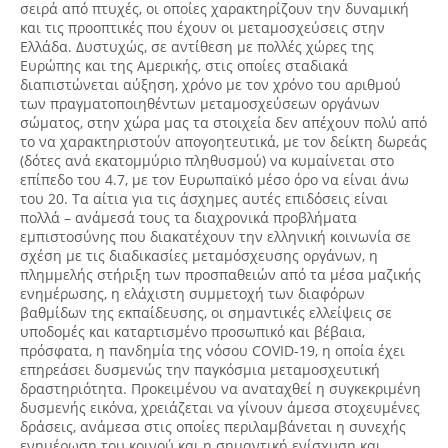
σειρά από πτυχές, οι οποίες χαρακτηρίζουν την δυναμική
και τις προοπτικές που έχουν οι μεταμοσχεύσεις στην
Ελλάδα. Δυστυχώς, σε αντίθεση με πολλές χώρες της
Ευρώπης και της Αμερικής, στις οποίες σταδιακά
διαπιστώνεται αύξηση, χρόνο με τον χρόνο του αριθμού
των πραγματοποιηθέντων μεταμοσχεύσεων οργάνων
σώματος, στην χώρα μας τα στοιχεία δεν απέχουν πολύ από
το να χαρακτηριστούν απογοητευτικά, με τον δείκτη δωρεάς
(δότες ανά εκατομμύριο πληθυσμού) να κυμαίνεται στο
επίπεδο του 4.7, με τον Ευρωπαϊκό μέσο όρο να είναι άνω
του 20. Τα αίτια για τις άσχημες αυτές επιδόσεις είναι
πολλά – ανάμεσά τους τα διαχρονικά προβλήματα
εμπιστοσύνης που διακατέχουν την ελληνική κοινωνία σε
σχέση με τις διαδικασίες μεταμόσχευσης οργάνων, η
πλημμελής στήριξη των προσπαθειών από τα μέσα μαζικής
ενημέρωσης, η ελάχιστη συμμετοχή των διαφόρων
βαθμίδων της εκπαίδευσης, οι σημαντικές ελλείψεις σε
υποδομές και καταρτισμένο προσωπικό και βέβαια,
πρόσφατα, η πανδημία της νόσου COVID-19, η οποία έχει
επηρεάσει δυσμενώς την παγκόσμια μεταμοσχευτική
δραστηριότητα. Προκειμένου να αναταχθεί η συγκεκριμένη
δυσμενής εικόνα, χρειάζεται να γίνουν άμεσα στοχευμένες
δράσεις, ανάμεσα στις οποίες περιλαμβάνεται η συνεχής
ενημέρωση του κοινού και η σημαντική ενίσχυση και