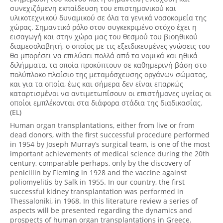
συνεχιζόμενη εκπαίδευση του επιστημονικού και
υλικοτεχνικού δυναμικού σε όλα τα γενικά νοσοκομεία της
χώρας. Σημαντικό ρόλο στον συγκεκριμένο στόχο έχει η
εισαγωγή και στην χώρα μας του θεσμού του βιοηθικού
διαμεσολαβητή, ο οποίος με τις εξειδικευμένες γνώσεις του
θα μπορέσει να επιλύσει πολλά από τα νομικά και ηθικά
διλήμματα, τα οποία προκύπτουν σε καθημερινή βάση στο
πολύπλοκο πλαίσιο της μεταμόσχευσης οργάνων σώματος,
και για τα οποία, έως και σήμερα δεν είναι επαρκώς
καταρτισμένοι να αντιμετωπίσουν οι επιστήμονες υγείας οι
οποίοι εμπλέκονται στα διάφορα στάδια της διαδικασίας.
(EL)
Human organ transplantations, either from live or from
dead donors, with the first successful procedure performed
in 1954 by Joseph Murray’s surgical team, is one of the most
important achievements of medical science during the 20th
century, comparable perhaps, only by the discovery of
penicillin by Fleming in 1928 and the vaccine against
poliomyelitis by Salk in 1955. In our country, the first
successful kidney transplantation was performed in
Thessaloniki, in 1968. In this literature review a series of
aspects will be presented regarding the dynamics and
prospects of human organ transplantations in Greece.