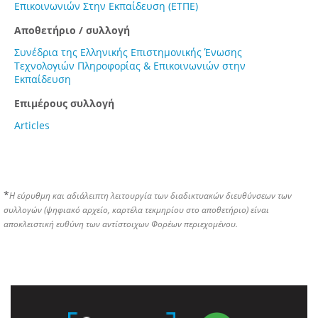
Επικοινωνιών Στην Εκπαίδευση (ΕΤΠΕ)
Αποθετήριο / συλλογή
Συνέδρια της Ελληνικής Επιστημονικής Ένωσης
Τεχνολογιών Πληροφορίας & Επικοινωνιών στην
Εκπαίδευση
Επιμέρους συλλογή
Articles
*
Η εύρυθμη και αδιάλειπτη λειτουργία των διαδικτυακών διευθύνσεων των
συλλογών (ψηφιακό αρχείο, καρτέλα τεκμηρίου στο αποθετήριο) είναι
αποκλειστική ευθύνη των αντίστοιχων Φορέων περιεχομένου.