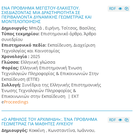
EΝΑ ΠΡΟΒΛΗΜΑ ΜΕΓΙΣΤΟΥ-ΕΛΑΧΙΣΤΟΥ.
RDF
ΣΧΕΔΙΑΖΟΝΤΑΣ ΜΙΑ ΔΡΑΣΤΗΡΙΟΤΗΤΑ ΣΕ
ΠΕΡΙΒΑΛΛΟΝΤΑ ΔΥΝΑΜΙΚΗΣ ΓΕΩΜΕΤΡΙΑΣ ΚΑΙ
ΜΟΝΤΕΛΟΠΟΙΗΣΗΣ
Δημιουργός:
Μπιζά , Ειρήνη, Τσίτσος, Βασίλης
Τύπος τεκμηρίου:
Επιστημονικό άρθρο, Άρθρο
συνεδρίου
Επιστημονικό πεδίο:
Εκπαίδευση, Διαχείριση
Τεχνολογίας και Καινοτομίας
Χρονολογία :
2025
Γλώσσα:
Ελληνική γλώσσα
Φορέας:
Ελληνική Επιστημονική Ένωση
Τεχνολογιών Πληροφορίας & Επικοινωνιών Στην
Εκπαίδευση (ΕΤΠΕ)
Συλλογή:
Συνέδρια της Ελληνικής Επιστημονικής
Ένωσης Τεχνολογιών Πληροφορίας &
Επικοινωνιών στην Εκπαίδευση |
ΕΚΤ
e
Proceedings
«Ο ΑΡΒΗΛΟΣ ΤΟΥ ΑΡΧΙΜΗΔΗ»:. ΈΝΑ ΠΡΟΒΛΗΜΑ
RDF
ΓΕΩΜΕΤΡΙΑΣ ΓΙΑ ΜΑΘΗΤΕΣ ΛΥΚΕΙΟΥ
Δημιουργός:
Κοκκίνη , Κωνσταντίνα, Ιωάννου,