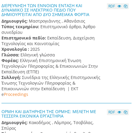
ΔΙΕΡΕΥΝΗΣΗ ΤΩΝ ΕΝΝΟΙΩΝ ΕΝΤΑΣΗ ΚΑΙ
RDF
ΔΥΝΑΜΙΚΟ ΣΕ ΗΛΕΚΤΡΙΚΟ ΠΕΔΙΟ ΠΟΥ
ΔΗΜΙΟΥΡΓΕΙΤΑΙ ΑΠΟ ΔΥΟ ΣΗΜΕΙΑΚΑ ΦΟΡΤΙΑ
Δημιουργός:
Μαστρογιάννης , Αθανάσιος
Τύπος τεκμηρίου:
Επιστημονικό άρθρο, Άρθρο
συνεδρίου
Επιστημονικό πεδίο:
Εκπαίδευση, Διαχείριση
Τεχνολογίας και Καινοτομίας
Χρονολογία :
2025
Γλώσσα:
Ελληνική γλώσσα
Φορέας:
Ελληνική Επιστημονική Ένωση
Τεχνολογιών Πληροφορίας & Επικοινωνιών Στην
Εκπαίδευση (ΕΤΠΕ)
Συλλογή:
Συνέδρια της Ελληνικής Επιστημονικής
Ένωσης Τεχνολογιών Πληροφορίας &
Επικοινωνιών στην Εκπαίδευση |
ΕΚΤ
e
Proceedings
ΟΡΜΗ ΚΑΙ ΔΙΑΤΗΡΗΣΗ ΤΗΣ ΟΡΜΗΣ: ΜΕΛΕΤΗ ΜΕ
RDF
ΤΕΣΣΕΡΑ ΕΙΚΟΝΙΚΑ ΕΡΓΑΣΤΗΡΙΑ
Δημιουργός:
Κακοδήμος , Λάμπρος, Τσοβόλας,
Σπύρος