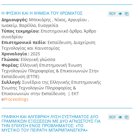
Η ΦΥΣΙΚΗ ΚΑΙ Η ΧΗΜΕΙΑ ΤΟΥ ΧΡΩΜΑΤΟΣ
RDF
Δημιουργός:
Μπεκιάρης , Νίκος, Αργυρίου ,
Ιωακείμ, Βαρέλλα, Ευαγγελία
Τύπος τεκμηρίου:
Επιστημονικό άρθρο, Άρθρο
συνεδρίου
Επιστημονικό πεδίο:
Εκπαίδευση, Διαχείριση
Τεχνολογίας και Καινοτομίας
Χρονολογία :
2025
Γλώσσα:
Ελληνική γλώσσα
Φορέας:
Ελληνική Επιστημονική Ένωση
Τεχνολογιών Πληροφορίας & Επικοινωνιών Στην
Εκπαίδευση (ΕΤΠΕ)
Συλλογή:
Συνέδρια της Ελληνικής Επιστημονικής
Ένωσης Τεχνολογιών Πληροφορίας &
Επικοινωνιών στην Εκπαίδευση |
ΕΚΤ
e
Proceedings
ΓΡΑΦΙΚΗ ΚΑΙ ΑΛΓΕΒΡΙΚΗ ΛΥΣΗ ΣΥΣΤΗΜΑΤΟΣ ΔΥΟ
RDF
ΓΡΑΜΜΙΚΩΝ ΕΞΙΣΩΣΕΩΝ ΜΕ ΔΥΟ ΑΓΝΩΣΤΟΥΣ ΓΙΑ
ΤΗΝ ΕΠΙΛΥΣΗ ΕΝΟΣ ΠΡΟΒΛΗΜΑΤΟΣ: «ΤΟ
ΜΥΣΤΙΚΟ ΤΟΥ ΠΕΙΡΑΤΗ ΜΠΑΡΜΠΑΝΕΓΚΡΑ»