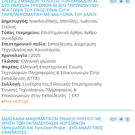
ΣΧΕΣΕΙΣ ΕΜΒΑΔΩΝ. Ο ΛΟΓΟΣ ΤΩΝ ΕΜΒΑΔΩΝ Α)
RDF
ΔΥΟ ΟΜΟΙΩΝ ΤΡΙΓΩΝΩΝ Β) ΔΥΟ ΤΡΙΓΩΝΩΝ ΠΟΥ
ΜΙΑ ΓΩΝΙΑ ΤΟΥ ΕΝΟΣ ΕΙΝΑΙ ΙΣΗ Η
ΠΑΡΑΠΛΗΡΩΜΑΤΙΚΗ ΜΕ ΜΙΑ ΓΩΝΙΑ ΤΟΥ ΑΛΛΟΥ.
Δημιουργός:
Νικολουδάκης, Μανόλης, Ιωάννου,
Στέλιος
Τύπος τεκμηρίου:
Επιστημονικό άρθρο, Άρθρο
συνεδρίου
Επιστημονικό πεδίο:
Εκπαίδευση, Διαχείριση
Τεχνολογίας και Καινοτομίας
Χρονολογία :
2025
Γλώσσα:
Ελληνική γλώσσα
Φορέας:
Ελληνική Επιστημονική Ένωση
Τεχνολογιών Πληροφορίας & Επικοινωνιών Στην
Εκπαίδευση (ΕΤΠΕ)
Συλλογή:
Συνέδρια της Ελληνικής Επιστημονικής
Ένωσης Τεχνολογιών Πληροφορίας &
Επικοινωνιών στην Εκπαίδευση |
ΕΚΤ
e
Proceedings
ΔΙΔΑΣΚΑΛΙΑ ΜΑΘΗΜΑΤΙΚΩΝ ENIAIOY ΛΥΚΕΙΟΥ ΜΕ
RDF
ΧΡΗΣΗ ΤΩΝ EKΠΑΙΔΕΥΤΙΚΩΝ ΛΟΓΙΣΜΙΚΩΝ
SketcpadGR ΚΑΙ Function Probe - ΔΥΟ ΑΝΑΛΥΤΙΚΕΣ
ΕΦΑΡΜΟΓΕΣ