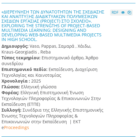
«ΔΙΕΡΕΥΝΗΣΗ ΤΩΝ ΔΥΝΑΤΟΤΗΤΩΝ ΤΗΣ ΣΧΕΔΙΑΣΗΣ
RDF
ΚΑΙ ΑΝΑΠΤΥΞΗΣ ΔΙΑΔΙΚΤΥΑΚΩΝ ΠΟΛΥΜΕΣΙΚΩΝ
ΣΧΕΔΙΩΝ ΕΡΓΑΣΙΑΣ (PROJECT) ΣΤΟ ΣΧΟΛΕΙΟ».
EXPLORING THE STRENGTHS OF PROJECT-BASED
MULTIMEDIA LEARNING: DESIGNING AND
DEVELOPING WEB-BASED MULTIMEDIA PROJECTS
IN HIGH SCHOOL.
Δημιουργός:
Vaso, Pappas, Σαμαρά , Χάιδω,
Kraus-Georgiadis , Reba
Τύπος τεκμηρίου:
Επιστημονικό άρθρο, Άρθρο
συνεδρίου
Επιστημονικό πεδίο:
Εκπαίδευση, Διαχείριση
Τεχνολογίας και Καινοτομίας
Χρονολογία :
2025
Γλώσσα:
Ελληνική γλώσσα
Φορέας:
Ελληνική Επιστημονική Ένωση
Τεχνολογιών Πληροφορίας & Επικοινωνιών Στην
Εκπαίδευση (ΕΤΠΕ)
Συλλογή:
Συνέδρια της Ελληνικής Επιστημονικής
Ένωσης Τεχνολογιών Πληροφορίας &
Επικοινωνιών στην Εκπαίδευση |
ΕΚΤ
e
Proceedings