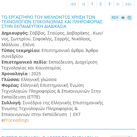
◁◁
◁
1
2
3
▷
▷▷
ΤΟ ΕΡΓΑΣΤΗΡΙΟ ΤΟΥ ΜΕΛΛΟΝΤΟΣ ΧΡΗΣΗ ΤΩΝ
RDF
ΤΕΧΝΟΛΟΓΙΩΝ ΕΠΙΚΟΙΝΩΝΙΑΣ ΚΑΙ ΠΛΗΡΟΦΟΡΙΑΣ
ΣΤΗΝ ΕΚΠΑΙΔΕΥΤΙΚΗ ΔΙΑΔΙΚΑΣΙΑ
Δημιουργός:
Σάββας, Σταύρος, Δαβαράκης , Κων/
νος, Σωτηρίου, Σοφοκλής, Σαρρής, Νικόλαος,
Μάλλιου , Ελένη
Τύπος τεκμηρίου:
Επιστημονικό άρθρο, Άρθρο
συνεδρίου
Επιστημονικό πεδίο:
Εκπαίδευση, Διαχείριση
Τεχνολογίας και Καινοτομίας
Χρονολογία :
2025
Γλώσσα:
Ελληνική γλώσσα
Φορέας:
Ελληνική Επιστημονική Ένωση
Τεχνολογιών Πληροφορίας & Επικοινωνιών Στην
Εκπαίδευση (ΕΤΠΕ)
Συλλογή:
Συνέδρια της Ελληνικής Επιστημονικής
Ένωσης Τεχνολογιών Πληροφορίας &
Επικοινωνιών στην Εκπαίδευση |
ΕΚΤ
e
Proceedings