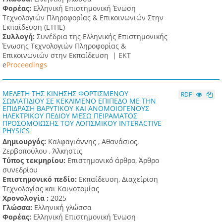
Φορέας:
Ελληνική Επιστημονική Ένωση
Τεχνολογιών Πληροφορίας & Επικοινωνιών Στην
Εκπαίδευση (ΕΤΠΕ)
Συλλογή:
Συνέδρια της Ελληνικής Επιστημονικής
Ένωσης Τεχνολογιών Πληροφορίας &
Επικοινωνιών στην Εκπαίδευση |
ΕΚΤ
e
Proceedings
ΜΕΛΕΤΗ ΤΗΣ ΚΙΝΗΣΗΣ ΦΟΡΤΙΣΜΕΝΟΥ
RDF
ΣΩΜΑΤΙΔΙΟΥ ΣΕ ΚΕΚΛΙΜΕΝΟ ΕΠΙΠΕΔΟ ΜΕ ΤΗΝ
ΕΠΙΔΡΑΣΗ ΒΑΡΥΤΙΚΟΥ ΚΑΙ ΑΝΟΜΟΙΟΓΕΝΟΥΣ
ΗΛΕΚΤΡΙΚΟΥ ΠΕΔΙΟΥ ΜΕΣΩ ΠΕΙΡΑΜΑΤΟΣ
ΠΡΟΣΟΜΟΙΩΣΗΣ ΤΟΥ ΛΟΓΙΣΜΙΚΟΥ INTERACTIVE
PHYSICS
Δημιουργός:
Καλφαγιάννης , Αθανάσιος,
Ζερβοπούλου , Άλκηστις
Τύπος τεκμηρίου:
Επιστημονικό άρθρο, Άρθρο
συνεδρίου
Επιστημονικό πεδίο:
Εκπαίδευση, Διαχείριση
Τεχνολογίας και Καινοτομίας
Χρονολογία :
2025
Γλώσσα:
Ελληνική γλώσσα
Φορέας:
Ελληνική Επιστημονική Ένωση