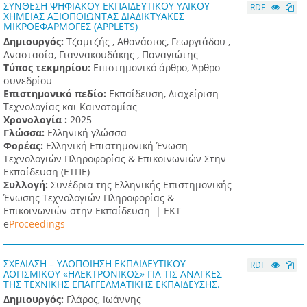
ΣΥΝΘΕΣΗ ΨΗΦΙΑΚΟΥ ΕΚΠΑΙΔΕΥΤΙΚΟΥ ΥΛΙΚΟΥ
RDF
ΧΗΜΕΙΑΣ ΑΞΙΟΠΟΙΩΝΤΑΣ ΔΙΑΔΙΚΤΥΑΚΕΣ
ΜΙΚΡΟΕΦΑΡΜΟΓΕΣ (APPLETS)
Δημιουργός:
Τζαμτζής , Αθανάσιος, Γεωργιάδου ,
Αναστασία, Γιαννακουδάκης , Παναγιώτης
Τύπος τεκμηρίου:
Επιστημονικό άρθρο, Άρθρο
συνεδρίου
Επιστημονικό πεδίο:
Εκπαίδευση, Διαχείριση
Τεχνολογίας και Καινοτομίας
Χρονολογία :
2025
Γλώσσα:
Ελληνική γλώσσα
Φορέας:
Ελληνική Επιστημονική Ένωση
Τεχνολογιών Πληροφορίας & Επικοινωνιών Στην
Εκπαίδευση (ΕΤΠΕ)
Συλλογή:
Συνέδρια της Ελληνικής Επιστημονικής
Ένωσης Τεχνολογιών Πληροφορίας &
Επικοινωνιών στην Εκπαίδευση |
ΕΚΤ
e
Proceedings
ΣΧΕΔΙΑΣΗ – ΥΛΟΠΟΙΗΣΗ ΕΚΠΑΙΔΕΥΤΙΚΟΥ
RDF
ΛΟΓΙΣΜΙΚΟΥ «ΗΛΕΚΤΡΟΝΙΚΟΣ» ΓΙΑ ΤΙΣ ΑΝΑΓΚΕΣ
ΤΗΣ ΤΕΧΝΙΚΗΣ ΕΠΑΓΓΕΛΜΑΤΙΚΗΣ ΕΚΠΑΙΔΕΥΣΗΣ.
Δημιουργός:
Γλάρος, Ιωάννης