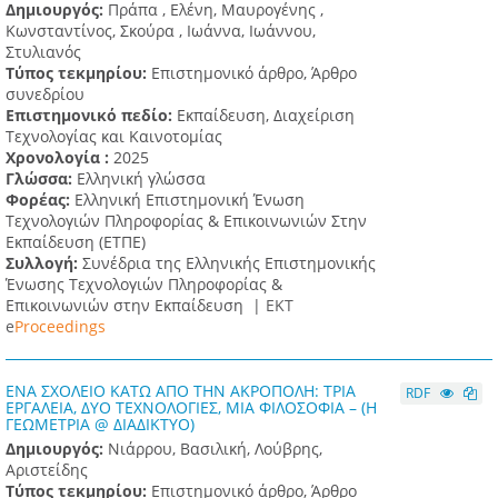
Δημιουργός:
Πράπα , Ελένη, Μαυρογένης ,
Κωνσταντίνος, Σκούρα , Ιωάννα, Ιωάννου,
Στυλιανός
Τύπος τεκμηρίου:
Επιστημονικό άρθρο, Άρθρο
συνεδρίου
Επιστημονικό πεδίο:
Εκπαίδευση, Διαχείριση
Τεχνολογίας και Καινοτομίας
Χρονολογία :
2025
Γλώσσα:
Ελληνική γλώσσα
Φορέας:
Ελληνική Επιστημονική Ένωση
Τεχνολογιών Πληροφορίας & Επικοινωνιών Στην
Εκπαίδευση (ΕΤΠΕ)
Συλλογή:
Συνέδρια της Ελληνικής Επιστημονικής
Ένωσης Τεχνολογιών Πληροφορίας &
Επικοινωνιών στην Εκπαίδευση |
ΕΚΤ
e
Proceedings
ΕΝΑ ΣΧΟΛΕΙΟ ΚΑΤΩ ΑΠΟ ΤΗΝ ΑΚΡΟΠΟΛΗ: ΤΡΙΑ
RDF
ΕΡΓΑΛΕΙΑ, ΔΥΟ ΤΕΧΝΟΛΟΓΙΕΣ, ΜΙΑ ΦΙΛΟΣΟΦΙΑ – (Η
ΓΕΩΜΕΤΡΙΑ @ ΔΙΑΔΙΚΤΥΟ)
Δημιουργός:
Νιάρρου, Βασιλική, Λούβρης,
Αριστείδης
Τύπος τεκμηρίου:
Επιστημονικό άρθρο, Άρθρο