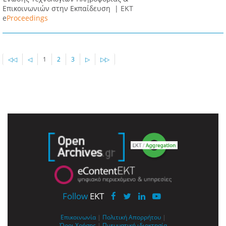
Επικοινωνιών στην Εκπαίδευση |
ΕΚΤ
e
Proceedings
◁◁
◁
1
2
3
▷
▷▷
Follow
EKT
Επικοινωνία
|
Πολιτική Απορρήτου
|
Όροι Χρήσης
|
Πνευματική ιδιοκτησία