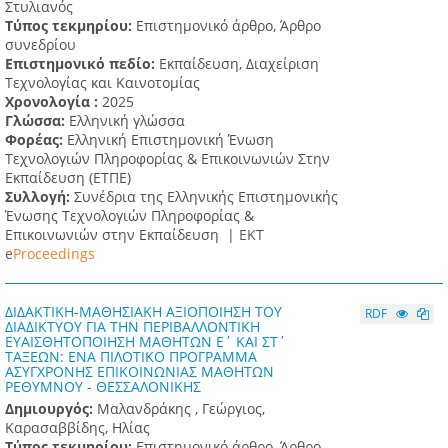
Στυλιανός
Τύπος τεκμηρίου:
Επιστημονικό άρθρο, Άρθρο
συνεδρίου
Επιστημονικό πεδίο:
Εκπαίδευση, Διαχείριση
Τεχνολογίας και Καινοτομίας
Χρονολογία :
2025
Γλώσσα:
Ελληνική γλώσσα
Φορέας:
Ελληνική Επιστημονική Ένωση
Τεχνολογιών Πληροφορίας & Επικοινωνιών Στην
Εκπαίδευση (ΕΤΠΕ)
Συλλογή:
Συνέδρια της Ελληνικής Επιστημονικής
Ένωσης Τεχνολογιών Πληροφορίας &
Επικοινωνιών στην Εκπαίδευση |
ΕΚΤ
e
Proceedings
ΔΙΔΑΚΤΙΚΗ-ΜΑΘΗΣΙΑΚΗ ΑΞΙΟΠΟΙΗΣΗ ΤΟΥ
RDF
ΔΙΑΔΙΚΤΥΟΥ ΓΙΑ ΤΗΝ ΠΕΡΙΒΑΛΛΟΝΤΙΚΗ
ΕΥΑΙΣΘΗΤΟΠΟΙΗΣΗ ΜΑΘΗΤΩΝ Ε΄ ΚΑΙ ΣΤ΄
ΤΑΞΕΩΝ: ΕΝΑ ΠΙΛΟΤΙΚΟ ΠΡΟΓΡΑΜΜΑ
ΑΣΥΓΧΡΟΝΗΣ ΕΠΙΚΟΙΝΩΝΙΑΣ ΜΑΘΗΤΩΝ
ΡΕΘΥΜΝΟΥ - ΘΕΣΣΑΛΟΝΙΚΗΣ
Δημιουργός:
Μαλανδράκης , Γεώργιος,
Καρασαββίδης, Ηλίας
Τύπος τεκμηρίου:
Επιστημονικό άρθρο, Άρθρο