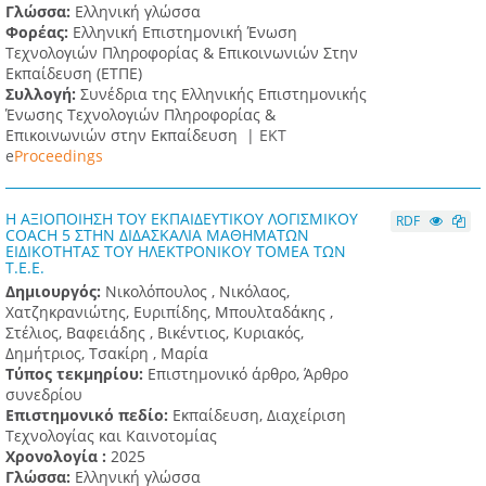
Γλώσσα:
Ελληνική γλώσσα
Φορέας:
Ελληνική Επιστημονική Ένωση
Τεχνολογιών Πληροφορίας & Επικοινωνιών Στην
Εκπαίδευση (ΕΤΠΕ)
Συλλογή:
Συνέδρια της Ελληνικής Επιστημονικής
Ένωσης Τεχνολογιών Πληροφορίας &
Επικοινωνιών στην Εκπαίδευση |
ΕΚΤ
e
Proceedings
Η ΑΞΙΟΠΟΙΗΣΗ ΤΟΥ ΕΚΠΑΙΔΕΥΤΙΚΟΥ ΛΟΓΙΣΜΙΚΟΥ
RDF
COACH 5 ΣΤΗΝ ΔΙΔΑΣΚΑΛΙΑ ΜΑΘΗΜΑΤΩΝ
ΕΙΔΙΚΟΤΗΤΑΣ ΤΟΥ ΗΛΕΚΤΡΟΝΙΚΟΥ ΤΟΜΕΑ ΤΩΝ
Τ.Ε.Ε.
Δημιουργός:
Νικολόπουλος , Νικόλαος,
Χατζηκρανιώτης, Ευριπίδης, Μπουλταδάκης ,
Στέλιος, Βαφειάδης , Βικέντιος, Κυριακός,
Δημήτριος, Τσακίρη , Μαρία
Τύπος τεκμηρίου:
Επιστημονικό άρθρο, Άρθρο
συνεδρίου
Επιστημονικό πεδίο:
Εκπαίδευση, Διαχείριση
Τεχνολογίας και Καινοτομίας
Χρονολογία :
2025
Γλώσσα:
Ελληνική γλώσσα