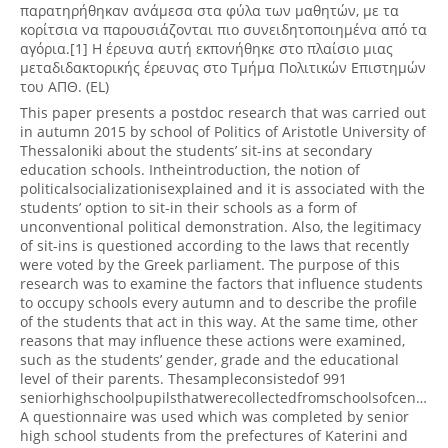
παρατηρήθηκαν ανάμεσα στα φύλα των μαθητών, με τα
κορίτσια να παρουσιάζονται πιο συνειδητοποιημένα από τα
αγόρια.[1] Η έρευνα αυτή εκπονήθηκε στο πλαίσιο μιας
μεταδιδακτορικής έρευνας στο Τμήμα Πολιτικών Επιστημών
του ΑΠΘ. (EL)
This paper presents a postdoc research that was carried out
in autumn 2015 by school of Politics of Aristotle University of
Thessaloniki about the students’ sit-ins at secondary
education schools. Intheintroduction, the notion of
politicalsocializationisexplained and it is associated with the
students’ option to sit-in their schools as a form of
unconventional political demonstration. Also, the legitimacy
of sit-ins is questioned according to the laws that recently
were voted by the Greek parliament. The purpose of this
research was to examine the factors that influence students
to occupy schools every autumn and to describe the profile
of the students that act in this way. At the same time, other
reasons that may influence these actions were examined,
such as the students’ gender, grade and the educational
level of their parents. Thesampleconsistedof 991
seniorhighschoolpupilsthatwerecollectedfromschoolsofcentral
A questionnaire was used which was completed by senior
high school students from the prefectures of Katerini and