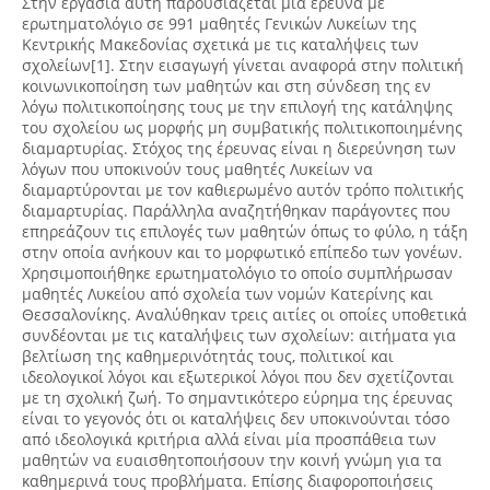
Στην εργασία αυτή παρουσιάζεται μια έρευνα με
ερωτηματολόγιο σε 991 μαθητές Γενικών Λυκείων της
Κεντρικής Μακεδονίας σχετικά με τις καταλήψεις των
σχολείων[1]. Στην εισαγωγή γίνεται αναφορά στην πολιτική
κοινωνικοποίηση των μαθητών και στη σύνδεση της εν
λόγω πολιτικοποίησης τους με την επιλογή της κατάληψης
του σχολείου ως μορφής μη συμβατικής πολιτικοποιημένης
διαμαρτυρίας. Στόχος της έρευνας είναι η διερεύνηση των
λόγων που υποκινούν τους μαθητές Λυκείων να
διαμαρτύρονται με τον καθιερωμένο αυτόν τρόπο πολιτικής
διαμαρτυρίας. Παράλληλα αναζητήθηκαν παράγοντες που
επηρεάζουν τις επιλογές των μαθητών όπως το φύλο, η τάξη
στην οποία ανήκουν και το μορφωτικό επίπεδο των γονέων.
Χρησιμοποιήθηκε ερωτηματολόγιο το οποίο συμπλήρωσαν
μαθητές Λυκείου από σχολεία των νομών Κατερίνης και
Θεσσαλονίκης. Αναλύθηκαν τρεις αιτίες οι οποίες υποθετικά
συνδέονται με τις καταλήψεις των σχολείων: αιτήματα για
βελτίωση της καθημερινότητάς τους, πολιτικοί και
ιδεολογικοί λόγοι και εξωτερικοί λόγοι που δεν σχετίζονται
με τη σχολική ζωή. Το σημαντικότερο εύρημα της έρευνας
είναι το γεγονός ότι οι καταλήψεις δεν υποκινούνται τόσο
από ιδεολογικά κριτήρια αλλά είναι μία προσπάθεια των
μαθητών να ευαισθητοποιήσουν την κοινή γνώμη για τα
καθημερινά τους προβλήματα. Επίσης διαφοροποιήσεις