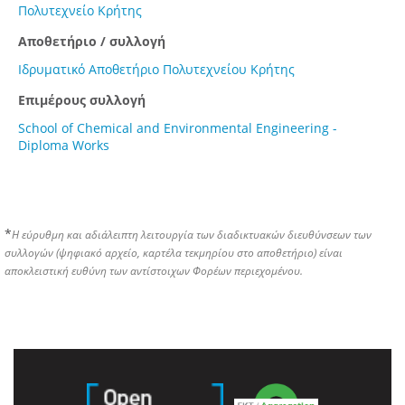
Πολυτεχνείο Κρήτης
Αποθετήριο / συλλογή
Ιδρυματικό Αποθετήριο Πολυτεχνείου Κρήτης
Επιμέρους συλλογή
School of Chemical and Environmental Engineering -
Diploma Works
*
Η εύρυθμη και αδιάλειπτη λειτουργία των διαδικτυακών διευθύνσεων των
συλλογών (ψηφιακό αρχείο, καρτέλα τεκμηρίου στο αποθετήριο) είναι
αποκλειστική ευθύνη των αντίστοιχων Φορέων περιεχομένου.