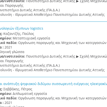
μα/ινστιτούτο:
Πανεπιστήμιο Δυτικής Αττικής ▶ Σχολή Μηχανικ
και Παραγωγής
νεπιστήμιο Δυτικής Αττικής (ΠΑ.Δ.Α.)
ολυνόη - Ιδρυματικό Αποθετήριο Πανεπιστημίου Δυτικής Αττικής
νολογιών έξυπνων logistics
ς:
Καζαντζής, Παύλος
μηρίου:
Μεταπτυχιακή εργασία
ικό πεδίο:
Οργάνωση παραγωγής και Μηχανική των κατεργασιών
α :
2021
λληνική γλώσσα
μα/ινστιτούτο:
Πανεπιστήμιο Δυτικής Αττικής ▶ Σχολή Μηχανικ
και Παραγωγής
νεπιστήμιο Δυτικής Αττικής (ΠΑ.Δ.Α.)
ολυνόη - Ιδρυματικό Αποθετήριο Πανεπιστημίου Δυτικής Αττικής
αι ανάπτυξη ψηφιακού διδύμου συσσωρευτή ενέργειας ηλεκτροκί
ς:
Σαββάκης, Πέτρος
μηρίου:
Διπλωματική εργασία
ικό πεδίο:
Οργάνωση παραγωγής και Μηχανική των κατεργασιών
α :
2021