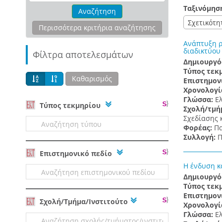
Ταξινόμησ
Αναζήτηση
Σχετικότη
Περισσότερα κριτήρια αναζήτησης
Ανάπτυξη ρ
διαδικτύου
Φίλτρα αποτελεσμάτων
Δημιουργό
Τύπος τεκ
Καθαρισμός
Επιστημον
Χρονολογί
Γλώσσα:
Ε
Tύπος τεκμηρίου
Σχολή/τμή
Σχεδίασης 
Φορέας:
Πα
Συλλογή:
Π
Επιστημονικό πεδίο
Η ένδυση κ
Δημιουργό
Τύπος τεκ
Επιστημον
Σχολή/Τμήμα/Ινστιτούτο
Χρονολογί
Γλώσσα:
Ε