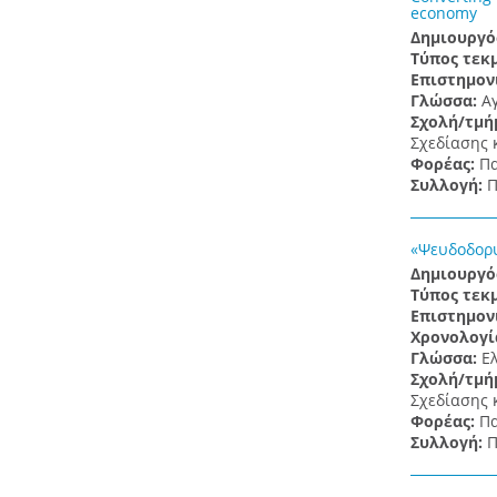
economy
Δημιουργό
Τύπος τεκ
Επιστημον
Γλώσσα:
Α
Σχολή/τμή
Σχεδίασης 
Φορέας:
Πα
Συλλογή:
Π
«Ψευδοδορυ
Δημιουργό
Τύπος τεκ
Επιστημον
Χρονολογί
Γλώσσα:
Ε
Σχολή/τμή
Σχεδίασης 
Φορέας:
Πα
Συλλογή:
Π