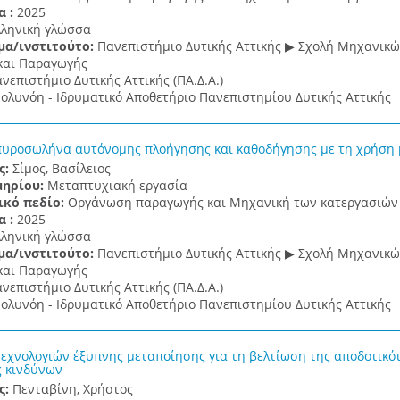
α :
2025
λληνική γλώσσα
μα/ινστιτούτο:
Πανεπιστήμιο Δυτικής Αττικής ▶ Σχολή Μηχανικ
και Παραγωγής
νεπιστήμιο Δυτικής Αττικής (ΠΑ.Δ.Α.)
ολυνόη - Ιδρυματικό Αποθετήριο Πανεπιστημίου Δυτικής Αττικής
υροσωλήνα αυτόνομης πλοήγησης και καθοδήγησης με τη χρήση 
ς:
Σίμος, Βασίλειος
μηρίου:
Μεταπτυχιακή εργασία
ικό πεδίο:
Οργάνωση παραγωγής και Μηχανική των κατεργασιών
α :
2025
λληνική γλώσσα
μα/ινστιτούτο:
Πανεπιστήμιο Δυτικής Αττικής ▶ Σχολή Μηχανικ
και Παραγωγής
νεπιστήμιο Δυτικής Αττικής (ΠΑ.Δ.Α.)
ολυνόη - Ιδρυματικό Αποθετήριο Πανεπιστημίου Δυτικής Αττικής
εχνολογιών έξυπνης μεταποίησης για τη βελτίωση της αποδοτικότ
ς κινδύνων
ς:
Πενταβίνη, Χρήστος