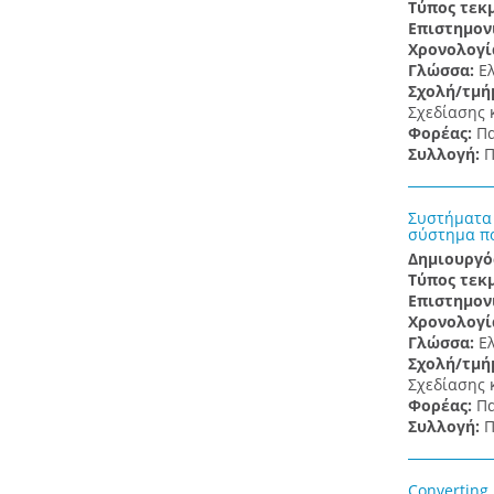
Τύπος τεκ
Επιστημον
Χρονολογί
Γλώσσα:
Ε
Σχολή/τμή
Σχεδίασης 
Φορέας:
Πα
Συλλογή:
Π
Συστήματα 
σύστημα πο
Δημιουργό
Τύπος τεκ
Επιστημον
Χρονολογί
Γλώσσα:
Ε
Σχολή/τμή
Σχεδίασης 
Φορέας:
Πα
Συλλογή:
Π
Converting 