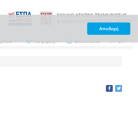
Αποδοχή
χετικά
Για φορείς
Επικοινωνία
ΕΛ
•
EN