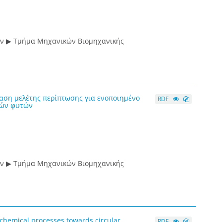
ών ▶ Τμήμα Μηχανικών Βιομηχανικής
ίαση μελέτης περίπτωσης για ενοποιημένο
RDF
κών φυτών
ών ▶ Τμήμα Μηχανικών Βιομηχανικής
ochemical processes towards circular
RDF