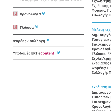
Σχολή/τμή
Σχεδίασης 
Φορέας:
Πα
Χρονολογία
Συλλογή:
Π
Γλώσσα
Μελέτη τεχ
Δημιουργό
Τύπος τεκ
Φορέας / συλλογή
Επιστημον
Χρονολογί
Υποδομές
ΕΚΤ e
Content
Γλώσσα:
Ε
Σχολή/τμή
Σχεδίασης 
Φορέας:
Πα
Συλλογή:
Π
Σχεδίαση κ
Δημιουργό
Τύπος τεκ
Επιστημον
Χρονολογί