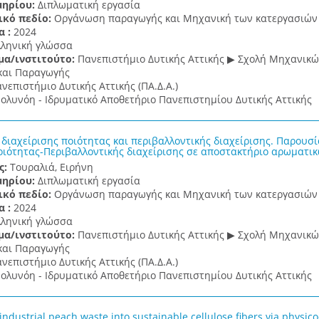
μηρίου:
Διπλωματική εργασία
ικό πεδίο:
Οργάνωση παραγωγής και Μηχανική των κατεργασιών
α :
2024
λληνική γλώσσα
μα/ινστιτούτο:
Πανεπιστήμιο Δυτικής Αττικής ▶ Σχολή Μηχανικ
και Παραγωγής
νεπιστήμιο Δυτικής Αττικής (ΠΑ.Δ.Α.)
ολυνόη - Ιδρυματικό Αποθετήριο Πανεπιστημίου Δυτικής Αττικής
διαχείρισης ποιότητας και περιβαλλοντικής διαχείρισης. Παρουσ
ιότητας-Περιβαλλοντικής διαχείρισης σε αποστακτήριο αρωματι
ς:
Τουραλιά, Ειρήνη
μηρίου:
Διπλωματική εργασία
ικό πεδίο:
Οργάνωση παραγωγής και Μηχανική των κατεργασιών
α :
2024
λληνική γλώσσα
μα/ινστιτούτο:
Πανεπιστήμιο Δυτικής Αττικής ▶ Σχολή Μηχανικ
και Παραγωγής
νεπιστήμιο Δυτικής Αττικής (ΠΑ.Δ.Α.)
ολυνόη - Ιδρυματικό Αποθετήριο Πανεπιστημίου Δυτικής Αττικής
industrial peach waste into sustainable cellulose fibers via physic