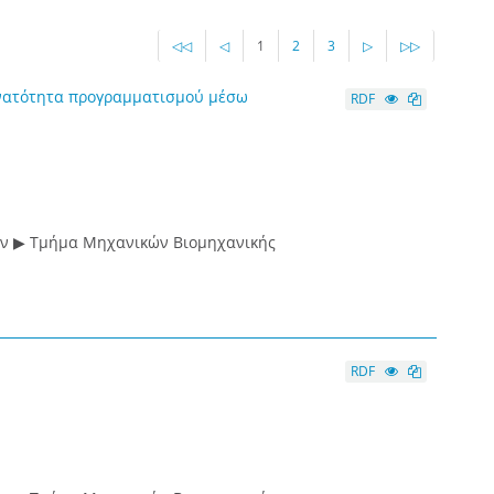
◁◁
◁
1
2
3
▷
▷▷
υνατότητα προγραμματισμού μέσω
RDF
ών ▶ Τμήμα Μηχανικών Βιομηχανικής
RDF