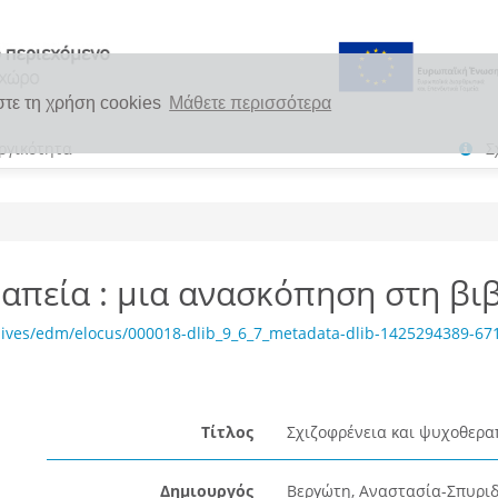
στε τη χρήση cookies
Μάθετε περισσότερα
ργικότητα
Σ
απεία : μια ανασκόπηση στη βι
ives/edm/elocus/000018-dlib_9_6_7_metadata-dlib-1425294389-671
Τίτλος
Σχιζοφρένεια και ψυχοθερα
Δημιουργός
Βεργώτη, Αναστασία-Σπυρι