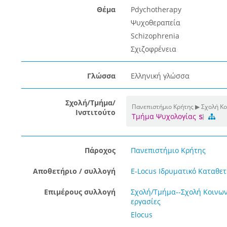
Θέμα
Pdychotherapy
Ψυχοθεραπεία
Schizophrenia
Σχιζοφρένεια
Γλώσσα
Ελληνική γλώσσα
Σχολή/Τμήμα/
Πανεπιστήμιο Κρήτης ▶ Σχολή Κ
Ινστιτούτο
Τμήμα Ψυχολογίας
Πάροχος
Πανεπιστήμιο Κρήτης
Αποθετήριο / συλλογή
E-Locus Ιδρυματικό Καταθετ
Επιμέρους συλλογή
Σχολή/Τμήμα--Σχολή Κοινω
εργασίες
Elocus