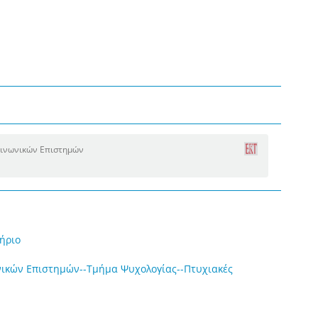
οινωνικών Επιστημών
ήριο
νικών Επιστημών--Τμήμα Ψυχολογίας--Πτυχιακές