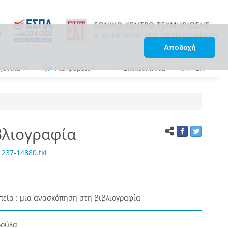
Αποδοχή
χετικά
Για φορείς
Επικοινωνία
ΕΛ
•
EN
βλιογραφία
237-14880.tkl
πεία : μια ανασκόπηση στη βιβλιογραφία
δούλα