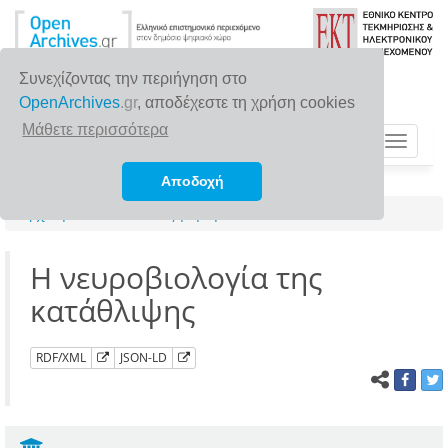
Συνεχίζοντας την περιήγηση στο
OpenArchives
.gr
, αποδέχεστε τη χρήση cookies
Μάθετε περισσότερα
Toggle
navigat
Αποδοχή
Αρχική σελίδα
Αναζήτηση
Η νευροβιολογία της
κατάθλιψης
RDF/XML
JSON-LD