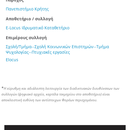
Πανεπιστήμιο Κρήτης
Αποθετήριο / συλλογή
E-Locus Ιδρυματικό Καταθετήριο
Επιμέρους συλλογή
Σχολή/Τμήμα--Σχολή Κοινωνικών Επιστημών--Τμήμα
Ψυχολογίας--Πτυχιακές εργασίες
Elocus
*
Η εύρυθμη και αδιάλειπτη λειτουργία των διαδικτυακών διευθύνσεων των
συλλογών (ψηφιακό αρχείο, καρτέλα τεκμηρίου στο αποθετήριο) είναι
αποκλειστική ευθύνη των αντίστοιχων Φορέων περιεχομένου.