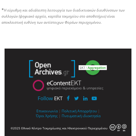
*
Η εύρυθμη και αδιάλειπτη λειτουργία των διαδικτυακών διευθύνσεων των
συλλογών (ψηφιακό αρχείο, καρτέλα τεκμηρίου στο αποθετήριο) είναι
αποκλειστική ευθύνη των αντίστοιχων Φορέων περιεχομένου.
Follow
EKT
Επικοινωνία
|
Πολιτική Απορρήτου
|
Όροι Χρήσης
|
Πνευματική ιδιοκτησία
©2025 Εθνικό Κέντρο Τεκμηρίωσης και Ηλεκτρονικού Περιεχομένου