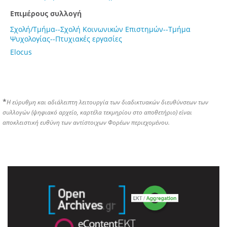
Επιμέρους συλλογή
Σχολή/Τμήμα--Σχολή Κοινωνικών Επιστημών--Τμήμα
Ψυχολογίας--Πτυχιακές εργασίες
Elocus
*
Η εύρυθμη και αδιάλειπτη λειτουργία των διαδικτυακών διευθύνσεων των
συλλογών (ψηφιακό αρχείο, καρτέλα τεκμηρίου στο αποθετήριο) είναι
αποκλειστική ευθύνη των αντίστοιχων Φορέων περιεχομένου.