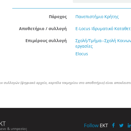
Πάροχος
Πανεπιστήμιο Κρήτης
Αποθετήριο / συλλογή
E-Locus Ιδρυματικό Καταθετ
Επιμέρους συλλογή
Σχολή/Τμήμα--Σχολή Κοινω
εργασίες
Elocus
ων συλλογών (ψηφιακό αρχείο, καρτέλα τεκμηρίου στο αποθετήριο) είναι αποκλειστ
Follow
EKT