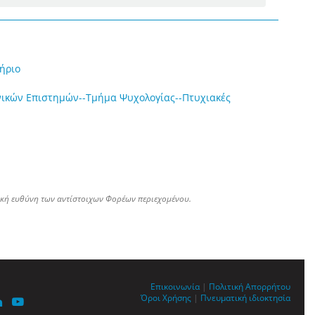
ήριο
νικών Επιστημών--Τμήμα Ψυχολογίας--Πτυχιακές
ική ευθύνη των αντίστοιχων Φορέων περιεχομένου.
Επικοινωνία
|
Πολιτική Απορρήτου
Όροι Χρήσης
|
Πνευματική ιδιοκτησία