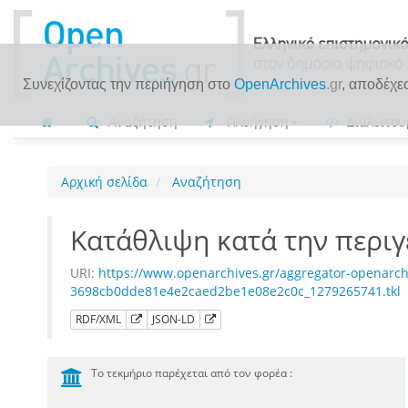
Συνεχίζοντας την περιήγηση στο
OpenArchives
.gr
, αποδέχε
Αναζήτηση
Πλοήγηση
Διαλειτου
Αρχική σελίδα
Αναζήτηση
Κατάθλιψη κατά την περιγ
URI:
https://www.openarchives.gr/aggregator-openarch
3698cb0dde81e4e2caed2be1e08e2c0c_1279265741.tkl
RDF/XML
JSON-LD
Το τεκμήριο παρέχεται από τον φορέα :