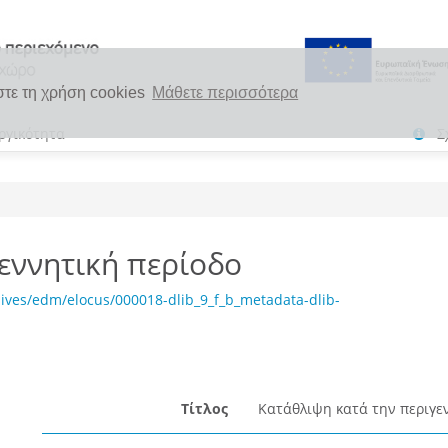
στε τη χρήση cookies
Μάθετε περισσότερα
ργικότητα
Σ
εννητική περίοδο
ives/edm/elocus/000018-dlib_9_f_b_metadata-dlib-
Τίτλος
Κατάθλιψη κατά την περιγε