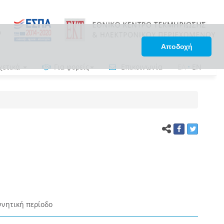
Αποδοχή
χετικά
Για φορείς
Επικοινωνία
ΕΛ
•
EN
ννητική περίοδο