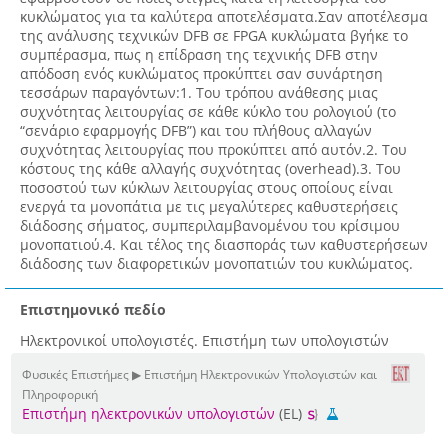
κυκλώματος για τα καλύτερα αποτελέσματα.Σαν αποτέλεσμα
της ανάλυσης τεχνικών DFB σε FPGA κυκλώματα βγήκε το
συμπέρασμα, πως η επίδραση της τεχνικής DFB στην
απόδοση ενός κυκλώματος προκύπτει σαν συνάρτηση
τεσσάρων παραγόντων:1. Του τρόπου ανάθεσης μιας
συχνότητας λειτουργίας σε κάθε κύκλο του ρολογιού (το
“σενάριο εφαρμογής DFB”) και του πλήθους αλλαγών
συχνότητας λειτουργίας που προκύπτει από αυτόν.2. Του
κόστους της κάθε αλλαγής συχνότητας (overhead).3. Του
ποσοστού των κύκλων λειτουργίας στους οποίους είναι
ενεργά τα μονοπάτια με τις μεγαλύτερες καθυστερήσεις
διάδοσης σήματος, συμπεριλαμβανομένου του κρίσιμου
μονοπατιού.4. Και τέλος της διασποράς των καθυστερήσεων
διάδοσης των διαφορετικών μονοπατιών του κυκλώματος.
Επιστημονικό πεδίο
Ηλεκτρονικοί υπολογιστές. Επιστήμη των υπολογιστών
Φυσικές Επιστήμες ▶ Επιστήμη Ηλεκτρονικών Υπολογιστών και
Πληροφορική
Επιστήμη ηλεκτρονικών υπολογιστών
(EL)