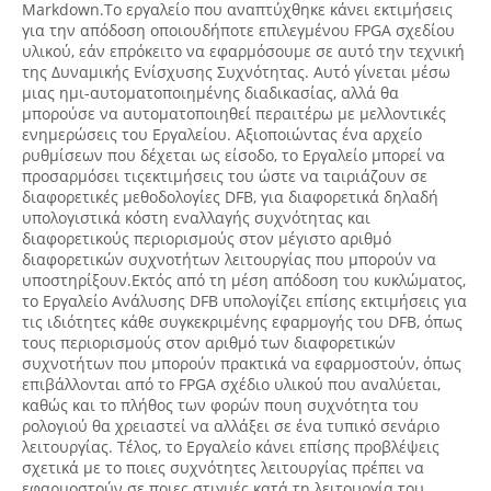
Markdown.Το εργαλείο που αναπτύχθηκε κάνει εκτιμήσεις
για την απόδοση οποιουδήποτε επιλεγμένου FPGA σχεδίου
υλικού, εάν επρόκειτο να εφαρμόσουμε σε αυτό την τεχνική
της Δυναμικής Ενίσχυσης Συχνότητας. Αυτό γίνεται μέσω
μιας ημι-αυτοματοποιημένης διαδικασίας, αλλά θα
μπορούσε να αυτοματοποιηθεί περαιτέρω με μελλοντικές
ενημερώσεις του Εργαλείου. Αξιοποιώντας ένα αρχείο
ρυθμίσεων που δέχεται ως είσοδο, το Εργαλείο μπορεί να
προσαρμόσει τιςεκτιμήσεις του ώστε να ταιριάζουν σε
διαφορετικές μεθοδολογίες DFB, για διαφορετικά δηλαδή
υπολογιστικά κόστη εναλλαγής συχνότητας και
διαφορετικούς περιορισμούς στον μέγιστο αριθμό
διαφορετικών συχνοτήτων λειτουργίας που μπορούν να
υποστηρίξουν.Εκτός από τη μέση απόδοση του κυκλώματος,
το Εργαλείο Ανάλυσης DFB υπολογίζει επίσης εκτιμήσεις για
τις ιδιότητες κάθε συγκεκριμένης εφαρμογής του DFB, όπως
τους περιορισμούς στον αριθμό των διαφορετικών
συχνοτήτων που μπορούν πρακτικά να εφαρμοστούν, όπως
επιβάλλονται από το FPGA σχέδιο υλικού που αναλύεται,
καθώς και το πλήθος των φορών πουη συχνότητα του
ρολογιού θα χρειαστεί να αλλάξει σε ένα τυπικό σενάριο
λειτουργίας. Τέλος, το Εργαλείο κάνει επίσης προβλέψεις
σχετικά με το ποιες συχνότητες λειτουργίας πρέπει να
εφαρμοστούν σε ποιες στιγμές κατά τη λειτουργία του