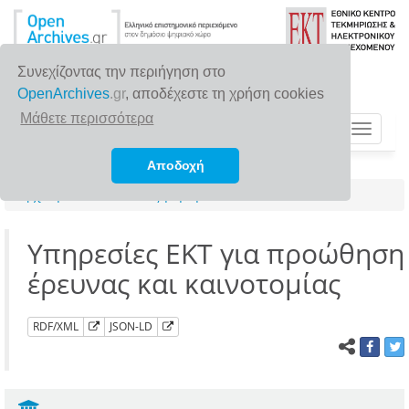
Συνεχίζοντας την περιήγηση στο
OpenArchives
.gr
, αποδέχεστε τη χρήση cookies
Μάθετε περισσότερα
Toggle
navigat
Αποδοχή
Αρχική σελίδα
Αναζήτηση
Υπηρεσίες EKT για προώθηση
έρευνας και καινοτομίας
RDF/XML
JSON-LD