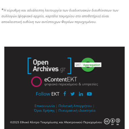
*
Η εύρυθμη και αδιάλειπτη λειτουργία των διαδικτυακών διευθύνσεων των
συλλογών (ψηφιακό αρχείο, καρτέλα τεκμηρίου στο αποθετήριο) είναι
αποκλειστική ευθύνη των αντίστοιχων Φορέων περιεχομένου.
Follow
EKT
Επικοινωνία
|
Πολιτική Απορρήτου
|
Όροι Χρήσης
|
Πνευματική ιδιοκτησία
©2025 Εθνικό Κέντρο Τεκμηρίωσης και Ηλεκτρονικού Περιεχομένου