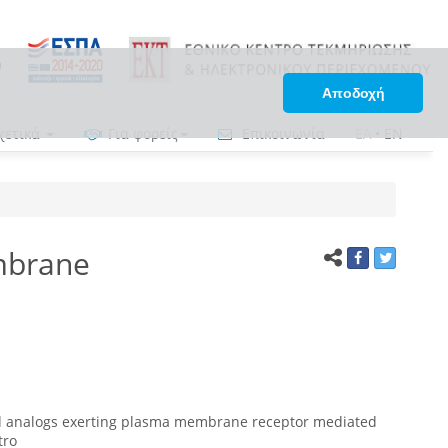
Αποδοχή
χετικά
Για φορείς
Επικοινωνία
ΕΛ
•
EN
embrane
id analogs exerting plasma membrane receptor mediated
tro