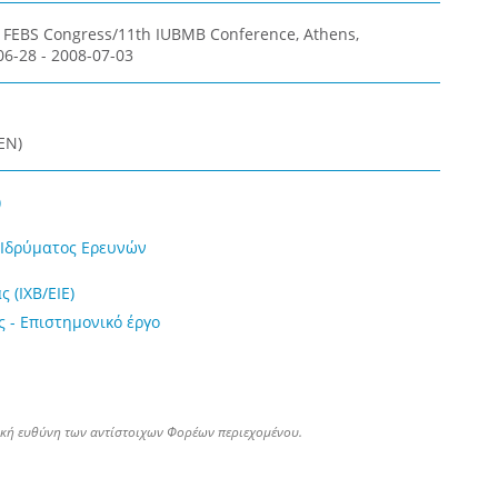
d FEBS Congress/11th IUBMB Conference, Athens,
06-28 - 2008-07-03
EN)
)
ύ Ιδρύματος Ερευνών
 (ΙΧΒ/ΕΙΕ)
ς - Επιστημονικό έργο
ική ευθύνη των αντίστοιχων Φορέων περιεχομένου.