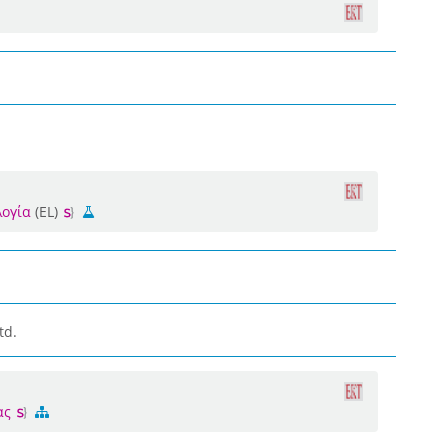
λογία
(EL)
td.
ίας