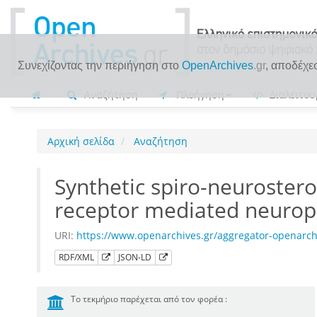
Συνεχίζοντας την περιήγηση στο
OpenArchives
.gr
, αποδέχε
Αναζήτηση
Πλοήγηση
Διαλειτου
Αρχική σελίδα
Αναζήτηση
Synthetic spiro-neuroste
receptor mediated neuropro
URI:
https://www.openarchives.gr/aggregator-openarc
RDF/XML
JSON-LD
Το τεκμήριο παρέχεται από τον φορέα :