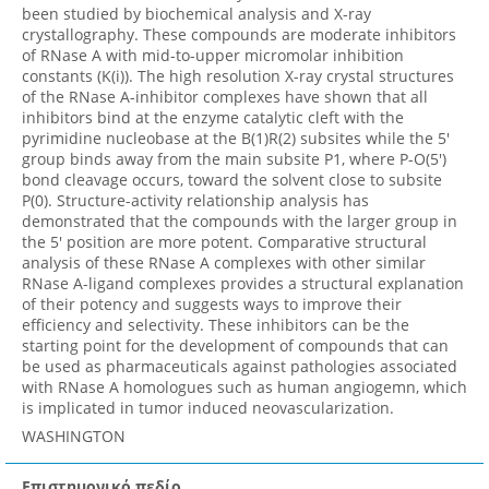
been studied by biochemical analysis and X-ray
crystallography. These compounds are moderate inhibitors
of RNase A with mid-to-upper micromolar inhibition
constants (K(i)). The high resolution X-ray crystal structures
of the RNase A-inhibitor complexes have shown that all
inhibitors bind at the enzyme catalytic cleft with the
pyrimidine nucleobase at the B(1)R(2) subsites while the 5'
group binds away from the main subsite P1, where P-O(5')
bond cleavage occurs, toward the solvent close to subsite
P(0). Structure-activity relationship analysis has
demonstrated that the compounds with the larger group in
the 5' position are more potent. Comparative structural
analysis of these RNase A complexes with other similar
RNase A-ligand complexes provides a structural explanation
of their potency and suggests ways to improve their
efficiency and selectivity. These inhibitors can be the
starting point for the development of compounds that can
be used as pharmaceuticals against pathologies associated
with RNase A homologues such as human angiogemn, which
is implicated in tumor induced neovascularization.
WASHINGTON
Επιστημονικό πεδίο