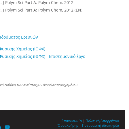
c. J Polym Sci Part A: Polym Chem, 2012
c. J Polym Sci Part A: Polym Chem, 2012 (EN)
)
ύ Ιδρύματος Ερευνών
Φυσικής Χημείας (ΙΘΦΧ)
Φυσικής Χημείας (ΙΘΦΧ) - Επιστημονικό έργο
ική ευθύνη των αντίστοιχων Φορέων περιεχομένου.
Επικοινωνία
|
Πολιτική Απορρήτου
Όροι Χρήσης
|
Πνευματική ιδιοκτησία