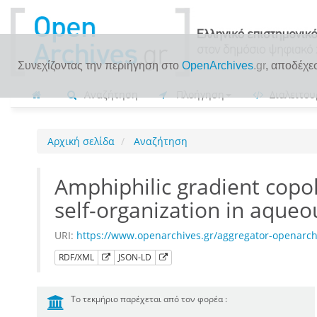
Συνεχίζοντας την περιήγηση στο
OpenArchives
.gr
, αποδέχε
Αναζήτηση
Πλοήγηση
Διαλειτου
Αρχική σελίδα
Αναζήτηση
Amphiphilic gradient copo
self-organization in aque
URI:
https://www.openarchives.gr/aggregator-openarc
RDF/XML
JSON-LD
Το τεκμήριο παρέχεται από τον φορέα :