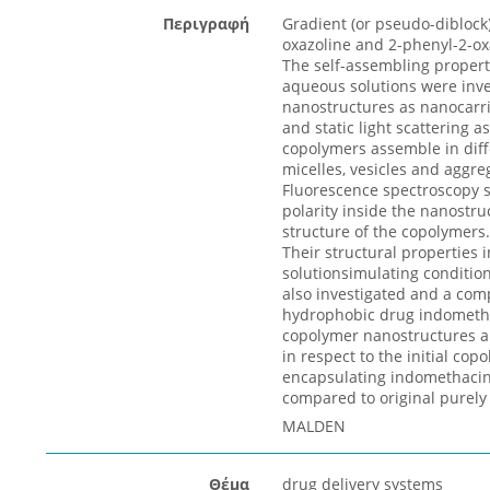
Περιγραφή
Gradient (or pseudo-diblock
oxazoline and 2-phenyl-2-ox
The self-assembling propert
aqueous solutions were inves
nanostructures as nanocarr
and static light scattering
copolymers assemble in diff
micelles, vesicles and aggr
Fluorescence spectroscopy s
polarity inside the nanostruc
structure of the copolymers
Their structural properties
solutionsimulating conditio
also investigated and a com
hydrophobic drug indometha
copolymer nanostructures a
in respect to the initial c
encapsulating indomethacin 
compared to original purely
MALDEN
Θέμα
drug delivery systems