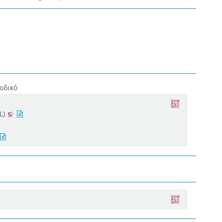
οδικό
L)