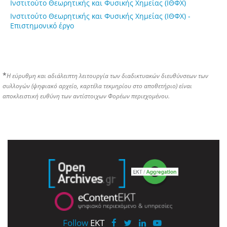
Ινστιτούτο Θεωρητικής και Φυσικής Χημείας (ΙΘΦΧ)
Ινστιτούτο Θεωρητικής και Φυσικής Χημείας (ΙΘΦΧ) -
Επιστημονικό έργο
*
Η εύρυθμη και αδιάλειπτη λειτουργία των διαδικτυακών διευθύνσεων των
συλλογών (ψηφιακό αρχείο, καρτέλα τεκμηρίου στο αποθετήριο) είναι
αποκλειστική ευθύνη των αντίστοιχων Φορέων περιεχομένου.
Follow
EKT