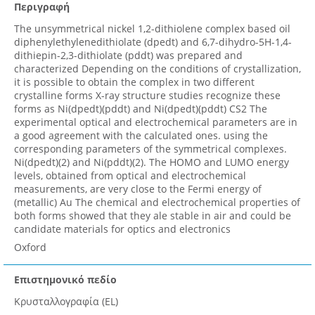
Περιγραφή
The unsymmetrical nickel 1,2-dithiolene complex based oil
diphenylethylenedithiolate (dpedt) and 6,7-dihydro-5H-1,4-
dithiepin-2,3-dithiolate (pddt) was prepared and
characterized Depending on the conditions of crystallization,
it is possible to obtain the complex in two different
crystalline forms X-ray structure studies recognize these
forms as Ni(dpedt)(pddt) and Ni(dpedt)(pddt) CS2 The
experimental optical and electrochemical parameters are in
a good agreement with the calculated ones. using the
corresponding parameters of the symmetrical complexes.
Ni(dpedt)(2) and Ni(pddt)(2). The HOMO and LUMO energy
levels, obtained from optical and electrochemical
measurements, are very close to the Fermi energy of
(metallic) Au The chemical and electrochemical properties of
both forms showed that they ale stable in air and could be
candidate materials for optics and electronics
Oxford
Επιστημονικό πεδίο
Κρυσταλλογραφία (EL)