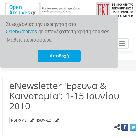
Συνεχίζοντας την περιήγηση στο
OpenArchives
.gr
, αποδέχεστε τη χρήση cookies
Μάθετε περισσότερα
Toggle
navigat
Αποδοχή
Αρχική σελίδα
Αναζήτηση
eNewsletter 'Ερευνα &
Καινοτομία': 1-15 Ιουνίου
2010
RDF/XML
JSON-LD