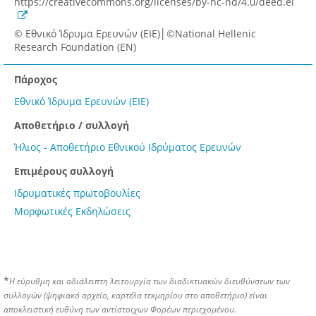
https://creativecommons.org/licenses/by-nc-nd/4.0/deed.el
© Εθνικό Ίδρυμα Ερευνών (ΕΙΕ)│©National Hellenic
Research Foundation (EN)
Πάροχος
Εθνικό Ίδρυμα Ερευνών (ΕΙΕ)
Αποθετήριο / συλλογή
Ήλιος - Αποθετήριο Εθνικού Ιδρύματος Ερευνών
Επιμέρους συλλογή
Ιδρυματικές πρωτοβουλίες
Μορφωτικές Εκδηλώσεις
*
Η εύρυθμη και αδιάλειπτη λειτουργία των διαδικτυακών διευθύνσεων των
συλλογών (ψηφιακό αρχείο, καρτέλα τεκμηρίου στο αποθετήριο) είναι
αποκλειστική ευθύνη των αντίστοιχων Φορέων περιεχομένου.