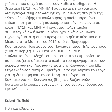
γεύσεις. που συχνά πυροδοτούν βαθειά αισθήματα. Η
θεματική ΓΕΥΣΗ και ΜΝΗΜΗ συνδέεται με το τρίπτυχο
Αισθήσεις-Αισθήματα-Αισθητική, θεμελιώδες στοιχείο της
ελληνικής σκέψης και κουλτούρας, η οποία παραμένει
επίκαιρη στη σημερινή παγκοσμιοποιημένη κοινωνία σε
κρίση. ΓΕΥΣΗ και ΜΝΗΜΗ είναι μια πολυεπίπεδη
συμμετοχική εκδήλωση με λόγο, ήχο, εικόνα και υλικά
τεχνουργήματα, η οποία πραγματοποιήθηκε πιλοτικά στη
Μεσσηνία το Μάρτιο του 2012, από το Πρόγραμμα
Καθημερινός Πολιτισμός του Πανεπιστημίου Πελοποννήσου
(culture.uop.gr). ΓΕΥΣΗ και ΜΝΗΜΗ II είναι η
εμπλουτισμένη εκδοχή του πρώτου αυτού Συμποσίου και
παρουσιάζεται σήμερα στο πλαίσιο του προγράμματος των
μορφωτικών εκδηλώσεων «Επιστήμης Κοινωνία» του ΕΙΕ.
Στην εκδήλωση αυτή συμμετέχει με το ερευνητικό του έργο
για τη διατροφή και την εστίαση το Πρόγραμμα
Καθημερινός και Κοινωνικός βίος των Βυζαντινών-
Ινστιτούτο Ιστορικών Ερευνών (ΙΙΕ) του Εθνικού Ιδρύματος
Ερευνών (ΕΙΕ).
Scientific field
Ήθη και έθιμα (EL)