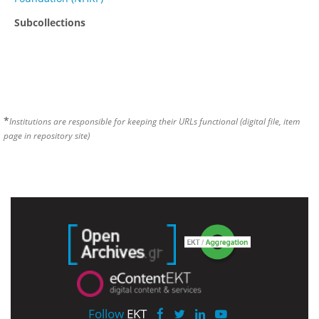
Subcollections
*
Institutions are responsible for keeping their URLs functional (digital file, item
page in repository site)
Follow
EKT