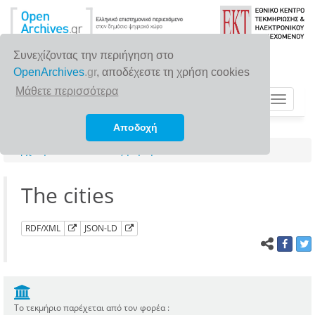
Συνεχίζοντας την περιήγηση στο
OpenArchives
.gr
, αποδέχεστε τη χρήση cookies
Μάθετε περισσότερα
Toggle
navigat
Αποδοχή
Αρχική σελίδα
Αναζήτηση
The cities
RDF/XML
JSON-LD
Το τεκμήριο παρέχεται από τον φορέα :