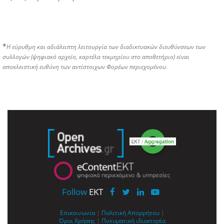
*
Η εύρυθμη και αδιάλειπτη λειτουργία των διαδικτυακών διευθύνσεων των
συλλογών (ψηφιακό αρχείο, καρτέλα τεκμηρίου στο αποθετήριο) είναι
αποκλειστική ευθύνη των αντίστοιχων Φορέων περιεχομένου.
Follow
EKT
Επικοινωνία
|
Πολιτική Απορρήτου
|
Όροι Χρήσης
|
Πνευματική ιδιοκτησία