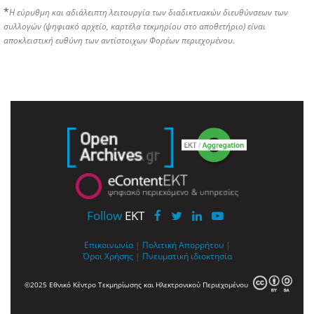
*
Η εύρυθμη και αδιάλειπτη λειτουργία των διαδικτυακών διευθύνσεων των
συλλογών (ψηφιακό αρχείο, καρτέλα τεκμηρίου στο αποθετήριο) είναι
αποκλειστική ευθύνη των αντίστοιχων Φορέων περιεχομένου.
Follow
EKT
Επικοινωνία
|
Πολιτική Απορρήτου
|
Όροι Χρήσης
|
Πνευματική ιδιοκτησία
©2025 Εθνικό Κέντρο Τεκμηρίωσης και Ηλεκτρονικού Περιεχομένου