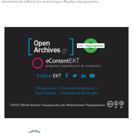
αποκλειστική ευθύνη των αντίστοιχων Φορέων περιεχομένου.
Follow
EKT
Επικοινωνία
|
Πολιτική Απορρήτου
|
Όροι Χρήσης
|
Πνευματική ιδιοκτησία
©2025 Εθνικό Κέντρο Τεκμηρίωσης και Ηλεκτρονικού Περιεχομένου